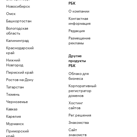
РБК
Новосибирск
О компании
Омск
Контактная
Башкортостан
информация
Вологодская
Редакция
область
Размещение
Калининград
рекламы
Краснодарский
край
Другие
Нижний
продукты
Новгород
РБК
Пермский край
Облако для
бизнеса
Ростов-на-Дону
Корпоративный
Татарстан
регистратор
Тюмень
доменов
Черноземье
Хостинг
сайтов
Кавказ
Рег.решения
Карелия
Знакомства
Мурманск
Сайт
Приморский
знакомств
край