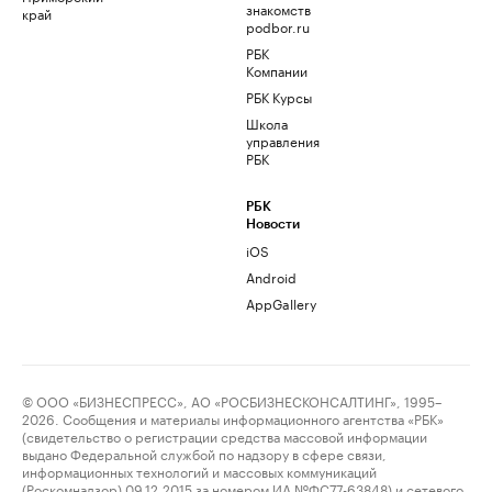
знакомств
край
podbor.ru
РБК
Компании
РБК Курсы
Школа
управления
РБК
РБК
Новости
iOS
Android
AppGallery
© ООО «БИЗНЕСПРЕСС», АО «РОСБИЗНЕСКОНСАЛТИНГ», 1995–
2026. Сообщения и материалы информационного агентства «РБК»
(свидетельство о регистрации средства массовой информации
выдано Федеральной службой по надзору в сфере связи,
информационных технологий и массовых коммуникаций
(Роскомнадзор) 09.12.2015 за номером ИА №ФС77-63848) и сетевого