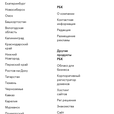
Екатеринбург
РБК
Новосибирск
О компании
Омск
Контактная
Башкортостан
информация
Вологодская
Редакция
область
Размещение
Калининград
рекламы
Краснодарский
край
Другие
Нижний
продукты
Новгород
РБК
Пермский край
Облако для
бизнеса
Ростов-на-Дону
Корпоративный
Татарстан
регистратор
Тюмень
доменов
Черноземье
Хостинг
сайтов
Кавказ
Рег.решения
Карелия
Знакомства
Мурманск
Сайт
Приморский