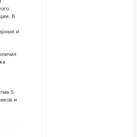
й
ного
ции. В
ерные и
еличил
ка
тие 5
иков и