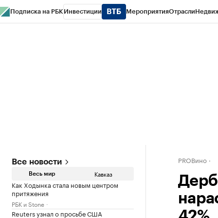
Подписка на РБК
Инвестиции
Мероприятия
Отрасли
Недви
РБК Life
Тренды
Визионеры
Национальные проекты
Город
Стиль
Кр
Конференции СПб
Спецпроекты
Проверка контрагентов
Политика
PROВино
Все новости
Кавказ
Весь мир
Дерб
Как Ходынка стала новым центром
притяжения
нара
РБК и Stone
Reuters узнал о просьбе США
42%