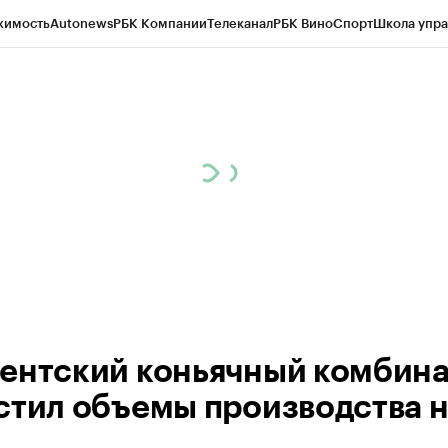
жимость
Autonews
РБК Компании
Телеканал
РБК Вино
Спорт
Школа упра
ипто
РБК Бизнес-среда
Дискуссионный клуб
Исследования
Кредитные 
Экономика
Бизнес
Технологии и медиа
Финансы
Рынок наличной валю
ентский коньячный комбина
стил объемы производства 