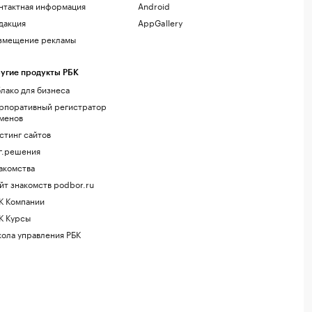
нтактная информация
Android
дакция
AppGallery
змещение рекламы
угие продукты РБК
лако для бизнеса
рпоративный регистратор
менов
стинг сайтов
г.решения
акомства
йт знакомств podbor.ru
К Компании
К Курсы
ола управления РБК