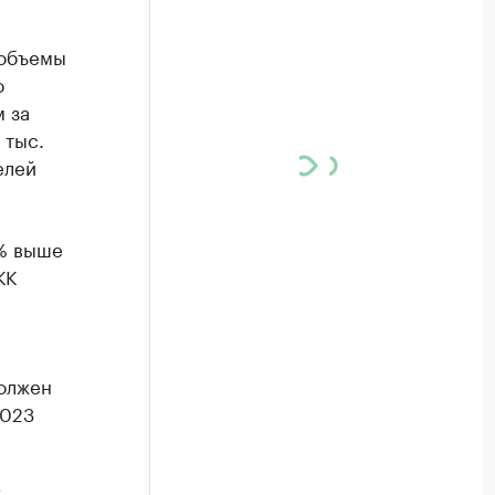
 объемы
о
 за
 тыс.
елей
4% выше
КК
должен
2023