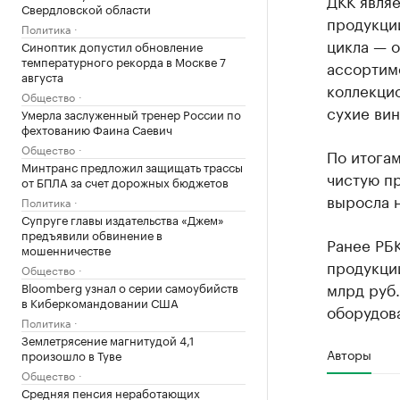
ДКК явля
Свердловской области
продукци
Политика
цикла — о
Синоптик допустил обновление
температурного рекорда в Москве 7
ассортим
августа
коллекцио
Общество
сухие вин
Умерла заслуженный тренер России по
фехтованию Фаина Саевич
Общество
По итога
Минтранс предложил защищать трассы
чистую пр
от БПЛА за счет дорожных бюджетов
выросла н
Политика
Супруге главы издательства «Джем»
предъявили обвинение в
Ранее РБК
мошенничестве
продукции
Общество
млрд руб
Bloomberg узнал о серии самоубийств
в Киберкомандовании США
оборудова
Политика
Землетрясение магнитудой 4,1
Авторы
произошло в Туве
Общество
Средняя пенсия неработающих