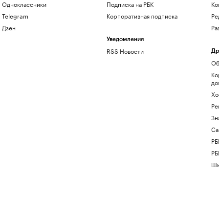
Одноклассники
Подписка на РБК
Ко
Telegram
Корпоративная подписка
Ре
Дзен
Ра
Уведомления
RSS Новости
Др
Об
Ко
до
Хо
Ре
Зн
Са
РБ
РБ
Шк