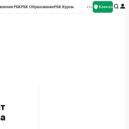
Кавказ
вления РБК
РБК Образование
РБК Курсы
рейтинги
Франшизы
Газета
Спецпроекты СПб
ты
т
на