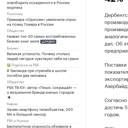
освободить осужденного в России
морпеха
Политика
Дербентс
Премьера «Одиссеи» увеличила спрос
производс
на поэму Гомера в России
произведе
Общество
аналогичн
Назван топ-30 самых востребованных
бизнес-книг июля
дал. Об 
РАДИО
Бизнес
предприя
Великая усталость. Почему столько
людей сегодня чувствуют себя на грани
Поставки 
Подписка на РБК
В Таиланде при стрельбе в школе
показател
погибли два человека
экспортир
Общество
Азербайд
РБК ТВ Юг: автор «Пиши, сокращай» —
о визуальном бренде южных городов
Согласно 
Кавказ
достичь 5
Зачем смартфону телеобъектив, 200
годом.
Мп и большой сенсор
РБК и Huawei
Беспилотную опасность объявили в