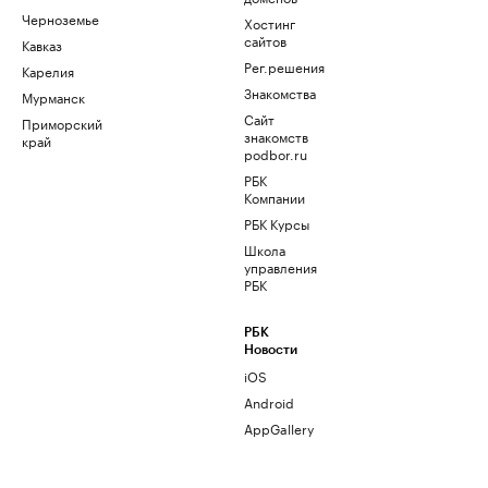
Черноземье
Хостинг
сайтов
Кавказ
Рег.решения
Карелия
Знакомства
Мурманск
Сайт
Приморский
знакомств
край
podbor.ru
РБК
Компании
РБК Курсы
Школа
управления
РБК
РБК
Новости
iOS
Android
AppGallery