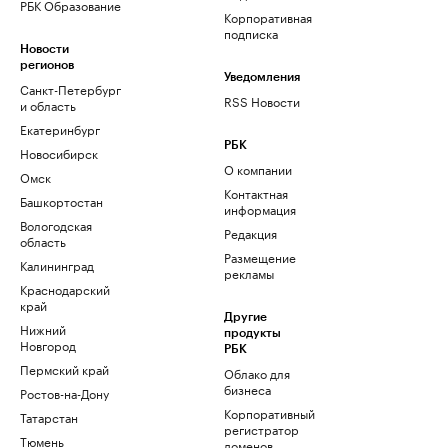
РБК Образование
Корпоративная
подписка
Новости
регионов
Уведомления
Санкт-Петербург
RSS Новости
и область
Екатеринбург
РБК
Новосибирск
О компании
Омск
Контактная
Башкортостан
информация
Вологодская
Редакция
область
Размещение
Калининград
рекламы
Краснодарский
край
Другие
Нижний
продукты
Новгород
РБК
Пермский край
Облако для
бизнеса
Ростов-на-Дону
Корпоративный
Татарстан
регистратор
Тюмень
доменов