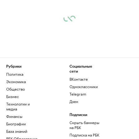
Рубрики
Социальные
сети
Политика
ВКонтакте
Экономика
Одноклассники
Общество
Telegram
Бизнес
Дзен
Технологии и
медиа
Финансы
Подписки
Скрыть баннеры
Биографии
на РБК
База знаний
Подписка на РБК
РБК Образование