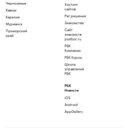
Черноземье
Хостинг
сайтов
Кавказ
Рег.решения
Карелия
Знакомства
Мурманск
Сайт
Приморский
знакомств
край
podbor.ru
РБК
Компании
РБК Курсы
Школа
управления
РБК
РБК
Новости
iOS
Android
AppGallery