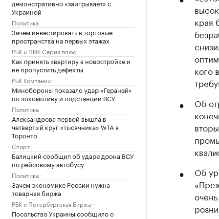
демонстративно «заигрывает» с
высок
Украиной
края 
Политика
Зачем инвестировать в торговые
безра
пространства на первых этажах
снизи
РБК и ПИК Серия плюс
оптим
Как принять квартиру в новостройке и
не пропустить дефекты
кого 
РБК Компании
требу
Минобороны показало удар «Гераней»
по локомотиву и подстанции ВСУ
Об от
Политика
конеч
Александрова первой вышла в
вторы
четвертый круг «тысячника» WTA в
Торонто
промы
Спорт
квали
Балицкий сообщил об ударе дрона ВСУ
по рейсовому автобусу
Об ур
Политика
«Преж
Зачем экономике России нужна
товарная биржа
очень
РБК и Петербургская Биржа
розни
Посольство Украины сообщило о