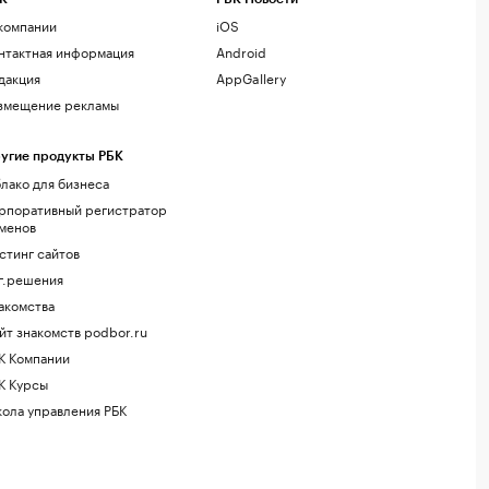
компании
iOS
нтактная информация
Android
дакция
AppGallery
змещение рекламы
угие продукты РБК
лако для бизнеса
рпоративный регистратор
менов
стинг сайтов
г.решения
акомства
йт знакомств podbor.ru
К Компании
К Курсы
ола управления РБК