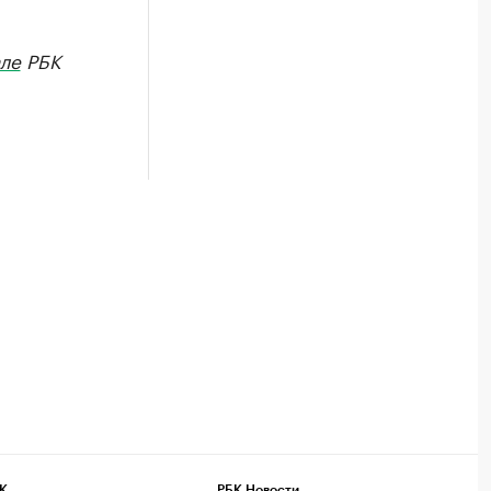
ле
РБК
К
РБК Новости