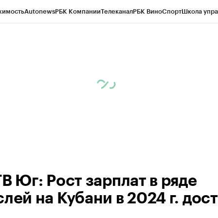
жимость
Autonews
РБК Компании
Телеканал
РБК Вино
Спорт
Школа упра
ипто
РБК Бизнес-среда
Дискуссионный клуб
Исследования
Кредитные 
Экономика
Бизнес
Технологии и медиа
Финансы
Рынок наличной валю
В Юг: Рост зарплат в ряде
лей на Кубани в 2024 г. дос