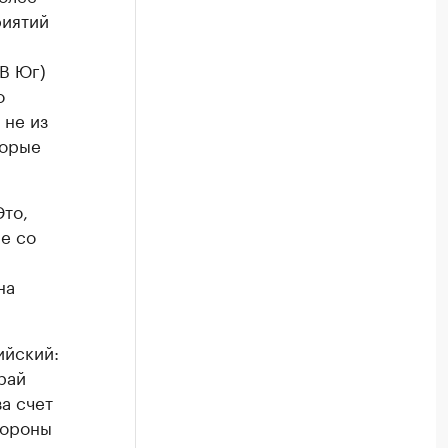
риятий
ТВ Юг)
о
 не из
торые
Это,
ае со
на
ийский:
рай
за счет
тороны