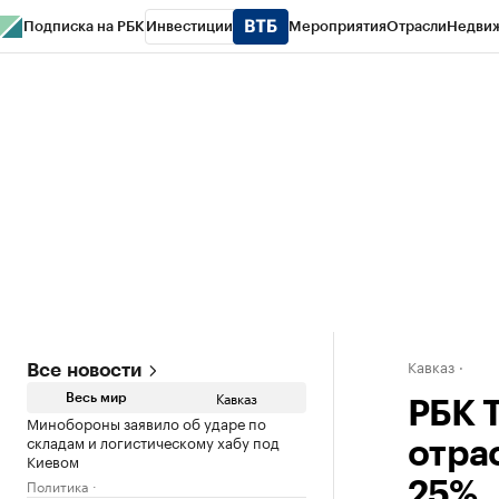
Подписка на РБК
Инвестиции
Мероприятия
Отрасли
Недви
РБК Life
Тренды
Визионеры
Национальные проекты
Город
Стиль
Кр
Конференции СПб
Спецпроекты
Проверка контрагентов
Политика
Кавказ
Все новости
Кавказ
Весь мир
РБК Т
Минобороны заявило об ударе по
складам и логистическому хабу под
отрас
Киевом
Политика
25%