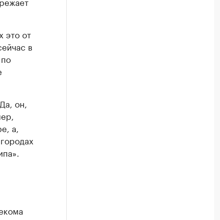
ережает
х это от
сейчас в
 по
е
Да, он,
мер,
е, а,
 городах
ипа».
екома