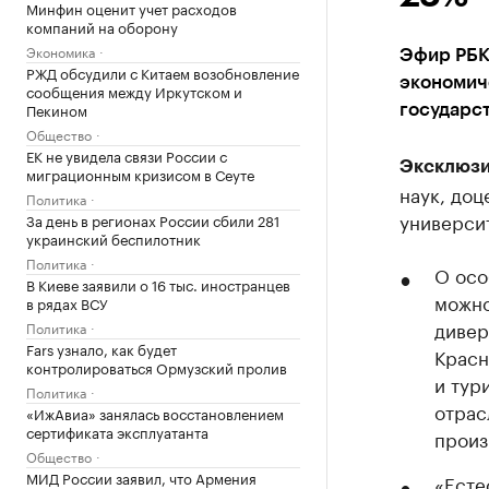
Минфин оценит учет расходов
компаний на оборону
Экономика
Эфир РБК
РЖД обсудили с Китаем возобновление
экономич
сообщения между Иркутском и
Пекином
государс
Общество
ЕК не увидела связи России с
Эксклюзи
миграционным кризисом в Сеуте
наук, доц
Политика
университ
За день в регионах России сбили 281
украинский беспилотник
Политика
О осо
В Киеве заявили о 16 тыс. иностранцев
можно
в рядах ВСУ
дивер
Политика
Fars узнало, как будет
Красн
контролироваться Ормузский пролив
и тур
Политика
отрас
«ИжАвиа» занялась восстановлением
сертификата эксплуатанта
произ
Общество
МИД России заявил, что Армения
«Есте