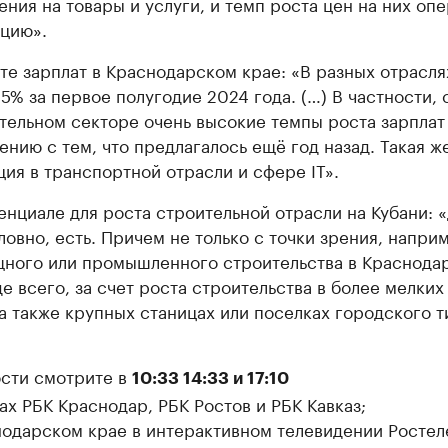
ения на товары и услуги, и темп роста цен на них оп
цию».
те зарплат в Краснодарском крае: «В разных отрасля
25% за первое полугодие 2024 года. (…) В частности, 
тельном секторе очень высокие темпы роста зарплат
ению с тем, что предлагалось ещё год назад. Такая ж
ция в транспортной отрасли и сфере IT».
енциале для роста строительной отрасли на Кубани: «
ловно, есть. Причем не только с точки зрения, напри
ного или промышленного строительства в Краснодар
е всего, за счет роста строительства в более мелких
 а также крупных станицах или поселках городского т
сти смотрите в
10:33 14:33 и 17:10
ах РБК Краснодар, РБК Ростов и РБК Кавказ;
нодарском крае в интерактивном телевидении Ростел