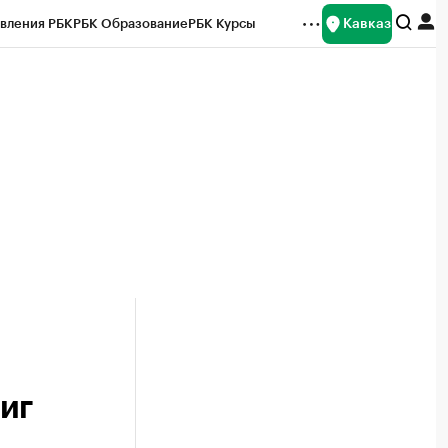
Кавказ
вления РБК
РБК Образование
РБК Курсы
рейтинги
Франшизы
Газета
Спецпроекты СПб
ты
тиг