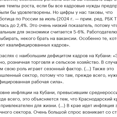
ие темпы роста, если бы все кадровые нужды предп
были бы удовлетворены. Но цифры у нас таковы, что
ботица по России за июль (2024 г. — прим. ред. РБК 
лась до 2,4%. Это очень низкий показатель, потому чт
альным для экономики считается 5-6%. Работодателю
выбирать, некого брать на вакансии. Особенно те, ко
ют квалифицированных кадров».
раслях с наибольшим дефицитом кадров на Кубани: «
но, розничная торговля и сельское хозяйство. В случ
м свою роль играет сезонный фактор. (...) Также это
шленный сектор, потому что там, прежде всего, нуж
фицированная рабочая сила».
овне инфляции на Кубани, превысившим среднеросс
де всего, это объясняется тем, что Краснодарский к
 привлекателен для жизни. (…) В крае идет инфляция 
чного сектора. Очень большой спрос возникает со с