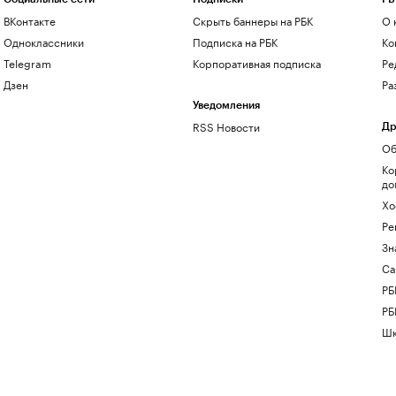
ВКонтакте
Скрыть баннеры на РБК
О 
Одноклассники
Подписка на РБК
Ко
Telegram
Корпоративная подписка
Ре
Дзен
Ра
Уведомления
RSS Новости
Др
Об
Ко
до
Хо
Ре
Зн
Са
РБ
РБ
Шк