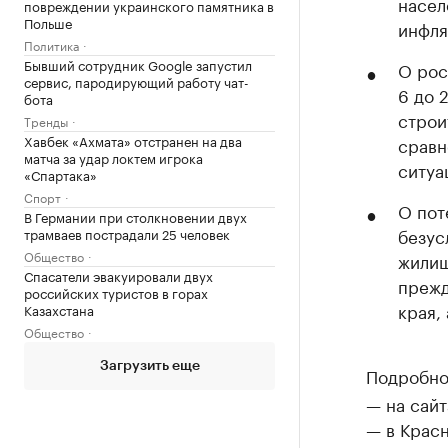
насел
повреждении украинского памятника в
Польше
инфля
Политика
Бывший сотрудник Google запустил
О рос
сервис, пародирующий работу чат-
6 до 
бота
строи
Тренды
Хавбек «Ахмата» отстранен на два
сравн
матча за удар локтем игрока
ситуа
«Спартака»
Спорт
О пот
В Германии при столкновении двух
безус
трамваев пострадали 25 человек
Общество
жилищ
Спасатели эвакуировали двух
прежд
российских туристов в горах
края,
Казахстана
Общество
Загрузить еще
Подробно
— на сайт
— в Крас