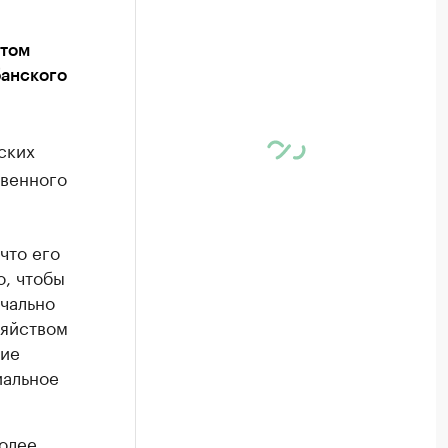
атом
банского
ских
твенного
что его
о, чтобы
чально
зяйством
гие
иальное
более