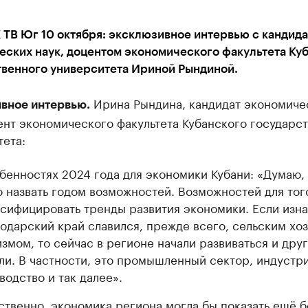
 ТВ Юг 10 октября: эксклюзивное интервью с кандид
еских наук, доцентом экономического факультета Ку
твенного университета Ириной Рындиной.
Ирина Рындина, кандидат экономиче
вное интервью.
ент экономического факультета Кубанского государс
ета:
бенностях 2024 года для экономики Кубани: «Думаю, 
 назвать годом возможностей. Возможностей для тог
сифицировать тренды развития экономики. Если изна
одарский край славился, прежде всего, сельским хо
измом, то сейчас в регионе начали развиваться и дру
ли. В частности, это промышленный сектор, индустр
водство и так далее».
ственно, экономика региона могла бы показать ещё 