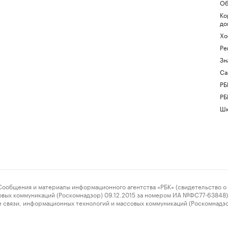
Об
Ко
до
Хо
Ре
Зн
Са
РБ
РБ
Шк
ения и материалы информационного агентства «РБК» (свидетельство о 
овых коммуникаций (Роскомнадзор) 09.12.2015 за номером ИА №ФС77-63848) 
 связи, информационных технологий и массовых коммуникаций (Роскомнадз