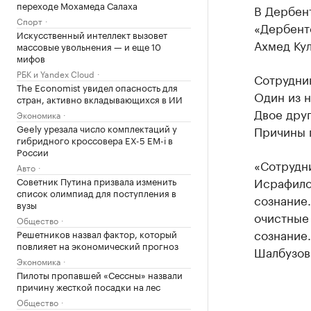
переходе Мохамеда Салаха
В Дербен
Спорт
«Дербент
Искусственный интеллект вызовет
Ахмед Кул
массовые увольнения — и еще 10
мифов
РБК и Yandex Cloud
Сотрудни
The Economist увидел опасность для
Один из н
стран, активно вкладывающихся в ИИ
Двое друг
Экономика
Geely урезала число комплектаций у
Причины 
гибридного кроссовера EX-5 EM-i в
России
«Сотрудн
Авто
Исрафилов
Советник Путина призвала изменить
список олимпиад для поступления в
сознание
вузы
очистные
Общество
сознание.
Решетников назвал фактор, который
повлияет на экономический прогноз
Шалбузов.
Экономика
Пилоты пропавшей «Сессны» назвали
причину жесткой посадки на лес
Общество