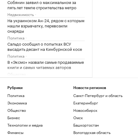
Собянин заявил о максимальном за
пять лет темпе строительства метро
Недвижимость
На украинском Ан-24, рядом с которым
нашли взрывчатку, перевозили
снаряды
Политика
Сальдо сообщил о попытках ВСУ
высадить десант на Кинбурнской косе
Политика
В «Эксмо» назвали самые продаваемые
книги и самых читаемых авторов
Общество
В ассоциации «ОКО» объяснили,
почему 30% камер не штрафуют
Рубрики
Новости регионов
«обочечников»
Политика
Санкт-Петербург и область
Авто
Экономика
Екатеринбург
Спрос на новостройки Москвы и
области снизился за год почти на 20%
Общество
Новосибирск
Недвижимость
Бизнес
Омск
На реализации прорывных проектов
Технологии и медиа
Башкортостан
Ставрополья освоили ₽213 млрд
Финансы
Вологодская область
Кавказ