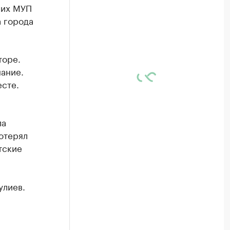
чих МУП
 города
торе.
нание.
есте.
ла
отерял
тские
улиев.