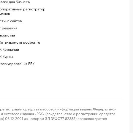
лако для бизнеса
рпоративный регистратор
менов
стинг сайтов
г.решения
акомства
йт знакомств podbor.ru
К Компании
К Курсы
ола управления РБК
регистрации средства массовой информации выдано Федеральной
и сетевого издания «РБК» (свидетельство о регистрации средства
ор) 03.12.2021 за номером ЭЛ №ФС77-82385) сопровождаются