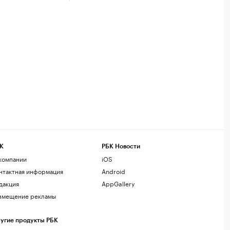
К
РБК Новости
компании
iOS
нтактная информация
Android
дакция
AppGallery
змещение рекламы
угие продукты РБК