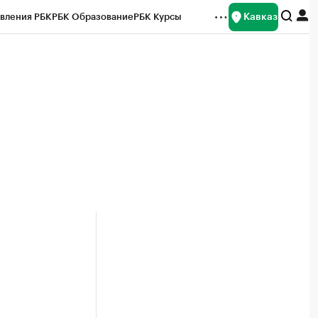
Кавказ
вления РБК
РБК Образование
РБК Курсы
рейтинги
Франшизы
Газета
Спецпроекты СПб
ты