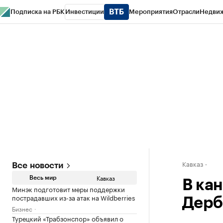
Подписка на РБК
Инвестиции
Мероприятия
Отрасли
Недви
РБК Life
Тренды
Визионеры
Национальные проекты
Город
Стиль
Кр
Конференции СПб
Спецпроекты
Проверка контрагентов
Политика
Кавказ
Все новости
Кавказ
Весь мир
В ка
Минэк подготовит меры поддержки
пострадавших из-за атак на Wildberries
Дерб
Бизнес
Турецкий «Трабзонспор» объявил о