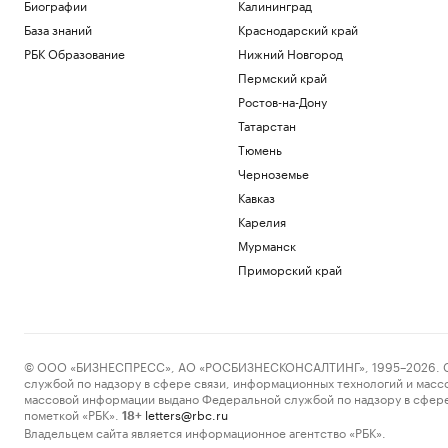
Биографии
Калининград
Ямпольская призвала пересмотреть
правила приема в вузы олимпиадников
База знаний
Краснодарский край
Общество
РБК Образование
Нижний Новгород
Bild сообщила об ударе дрона по
Пермский край
немецкому судну в Черном море
Ростов-на-Дону
Политика
Локарно-2026: что показали на
Татарстан
открытии фестиваля авторского кино
Тюмень
Стиль
Черноземье
Зачем малому и среднему бизнесу
Кавказ
облигации и что важно знать о бирже
Карелия
РБК и МСП Банк
Умер бывший тренер сборной и вице-
Мурманск
президент Федерации дзюдо России
Приморский край
Каплин
Спорт
Загрузить еще
© ООО «БИЗНЕСПРЕСС», АО «РОСБИЗНЕСКОНСАЛТИНГ», 1995–2026. Сообщ
службой по надзору в сфере связи, информационных технологий и масс
массовой информации выдано Федеральной службой по надзору в сфере
пометкой «РБК».
letters@rbc.ru
18+
Владельцем сайта является информационное агентство «РБК».