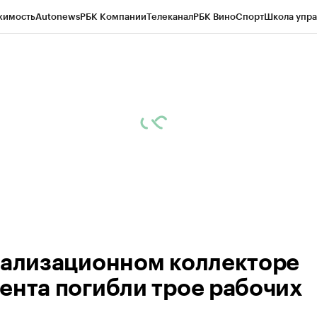
жимость
Autonews
РБК Компании
Телеканал
РБК Вино
Спорт
Школа упра
ипто
РБК Бизнес-среда
Дискуссионный клуб
Исследования
Кредитные 
Экономика
Бизнес
Технологии и медиа
Финансы
Рынок наличной валю
нализационном коллекторе
ента погибли трое рабочих