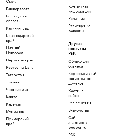
Омск
Контактная
Башкортостан
информация
Вологодская
Редакция
область
Размещение
Калининград
рекламы
Краснодарский
край
Другие
Нижний
продукты
Новгород
РБК
Пермский край
Облако для
бизнеса
Ростов-на-Дону
Корпоративный
Татарстан
регистратор
Тюмень
доменов
Черноземье
Хостинг
сайтов
Кавказ
Рег.решения
Карелия
Знакомства
Мурманск
Сайт
Приморский
знакомств
край
podbor.ru
РБК