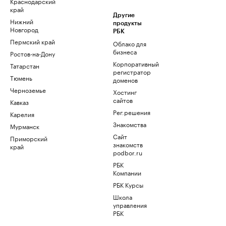
Краснодарский
край
Другие
Нижний
продукты
Новгород
РБК
Пермский край
Облако для
бизнеса
Ростов-на-Дону
Корпоративный
Татарстан
регистратор
Тюмень
доменов
Черноземье
Хостинг
сайтов
Кавказ
Рег.решения
Карелия
Знакомства
Мурманск
Сайт
Приморский
знакомств
край
podbor.ru
РБК
Компании
РБК Курсы
Школа
управления
РБК