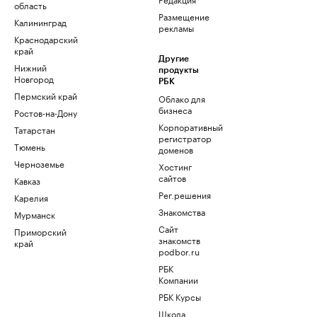
область
Размещение
Калининград
рекламы
Краснодарский
край
Другие
Нижний
продукты
Новгород
РБК
Пермский край
Облако для
бизнеса
Ростов-на-Дону
Корпоративный
Татарстан
регистратор
Тюмень
доменов
Черноземье
Хостинг
сайтов
Кавказ
Рег.решения
Карелия
Знакомства
Мурманск
Сайт
Приморский
знакомств
край
podbor.ru
РБК
Компании
РБК Курсы
Школа