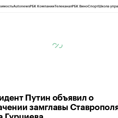
жимость
Autonews
РБК Компании
Телеканал
РБК Вино
Спорт
Школа упра
ипто
РБК Бизнес-среда
Дискуссионный клуб
Исследования
Кредитные 
Экономика
Бизнес
Технологии и медиа
Финансы
Рынок наличной валю
идент Путин объявил о
ачении замглавы Ставропол
а Гурциева