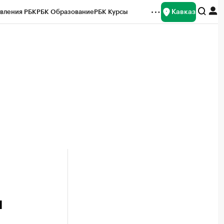
Кавказ
вления РБК
РБК Образование
РБК Курсы
рейтинги
Франшизы
Газета
Спецпроекты СПб
ты
я