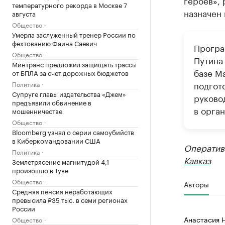
героев»,
температурного рекорда в Москве 7
назначен 
августа
Общество
Умерла заслуженный тренер России по
фехтованию Фаина Саевич
Програ
Общество
Путина
Минтранс предложил защищать трассы
базе М
от БПЛА за счет дорожных бюджетов
подгот
Политика
Супруге главы издательства «Джем»
руково
предъявили обвинение в
в орган
мошенничестве
Общество
Bloomberg узнал о серии самоубийств
в Киберкомандовании США
Оператив
Политика
Кавказ
Землетрясение магнитудой 4,1
произошло в Туве
Общество
Авторы
Средняя пенсия неработающих
превысила ₽35 тыс. в семи регионах
России
Анастасия 
Общество