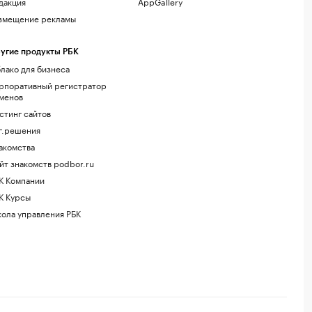
дакция
AppGallery
змещение рекламы
угие продукты РБК
лако для бизнеса
рпоративный регистратор
менов
стинг сайтов
г.решения
акомства
йт знакомств podbor.ru
К Компании
К Курсы
ола управления РБК