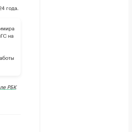
4 года.
димира
ГС на
работы
ле РБК