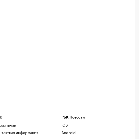
К
РБК Новости
компании
iOS
нтактная информация
Android