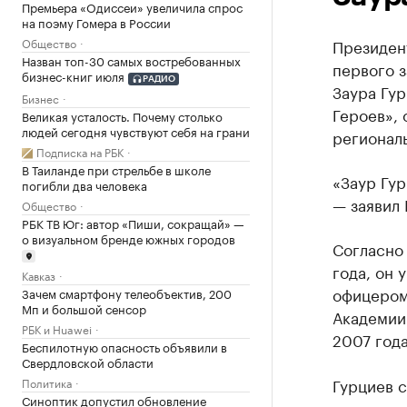
Премьера «Одиссеи» увеличила спрос
на поэму Гомера в России
Общество
Президен
Назван топ-30 самых востребованных
первого 
бизнес-книг июля
РАДИО
Заура Гу
Бизнес
Героев»,
Великая усталость. Почему столько
людей сегодня чувствуют себя на грани
регионал
Подписка на РБК
В Таиланде при стрельбе в школе
«Заур Гур
погибли два человека
— заявил 
Общество
РБК ТВ Юг: автор «Пиши, сокращай» —
о визуальном бренде южных городов
Согласно
года, он 
Кавказ
офицером
Зачем смартфону телеобъектив, 200
Мп и большой сенсор
Академии 
РБК и Huawei
2007 года
Беспилотную опасность объявили в
Свердловской области
Гурциев 
Политика
Синоптик допустил обновление