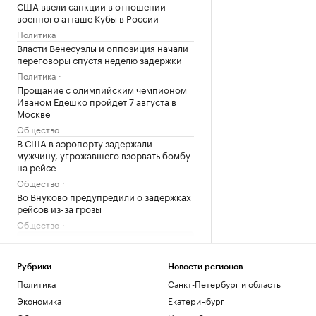
США ввели санкции в отношении
военного атташе Кубы в России
Политика
Власти Венесуэлы и оппозиция начали
переговоры спустя неделю задержки
Политика
Прощание с олимпийским чемпионом
Иваном Едешко пройдет 7 августа в
Москве
Общество
В США в аэропорту задержали
мужчину, угрожавшего взорвать бомбу
на рейсе
Общество
Во Внуково предупредили о задержках
рейсов из-за грозы
Общество
Загрузить еще
Рубрики
Новости регионов
Политика
Санкт-Петербург и область
Экономика
Екатеринбург