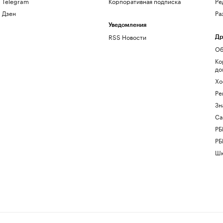
Telegram
Корпоративная подписка
Ре
Дзен
Ра
Уведомления
RSS Новости
Др
Об
Ко
до
Хо
Ре
Зн
Са
РБ
РБ
Шк