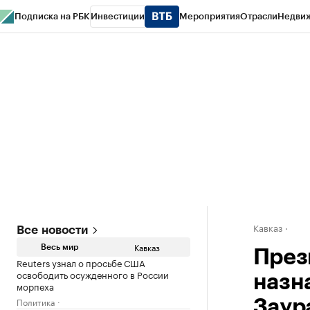
Подписка на РБК
Инвестиции
Мероприятия
Отрасли
Недви
РБК Life
Тренды
Визионеры
Национальные проекты
Город
Стиль
Кр
Конференции СПб
Спецпроекты
Проверка контрагентов
Политика
Кавказ
Все новости
Кавказ
Весь мир
През
Reuters узнал о просьбе США
освободить осужденного в России
назн
морпеха
Политика
Заур