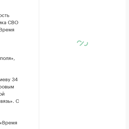
ость
ика СВО
«Время
поля»,
иеву 34
дровым
ой
вязь». С
 «Время