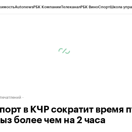
жимость
Autonews
РБК Компании
Телеканал
РБК Вино
Спорт
Школа упра
ипто
РБК Бизнес-среда
Дискуссионный клуб
Исследования
Кредитные 
Экономика
Бизнес
Технологии и медиа
Финансы
Рынок наличной валю
печатлений
порт в КЧР сократит время п
ыз более чем на 2 часа