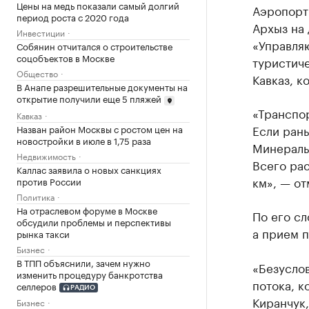
Цены на медь показали самый долгий
Аэропорт 
период роста с 2020 года
Архыз на
Инвестиции
«Управля
Собянин отчитался о строительстве
соцобъектов в Москве
туристич
Общество
Кавказ, к
В Анапе разрешительные документы на
открытие получили еще 5 пляжей
«Транспор
Кавказ
Если рань
Назван район Москвы с ростом цен на
новостройки в июле в 1,75 раза
Минеральн
Недвижимость
Всего ра
Каллас заявила о новых санкциях
км», — от
против России
Политика
На отраслевом форуме в Москве
По его сл
обсудили проблемы и перспективы
а прием п
рынка такси
Бизнес
В ТПП объяснили, зачем нужно
«Безуслов
изменить процедуру банкротства
потока, к
селлеров
РАДИО
Киранчук,
Бизнес