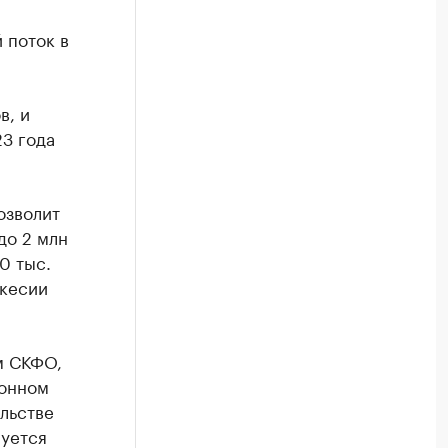
 поток в
в, и
3 года
озволит
до 2 млн
0 тыс.
ркесии
м СКФО,
ионном
льстве
руется