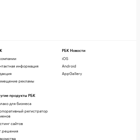
К
РБК Новости
компании
iOS
нтактная информация
Android
дакция
AppGallery
змещение рекламы
угие продукты РБК
лако для бизнеса
рпоративный регистратор
менов
стинг сайтов
г.решения
акомства