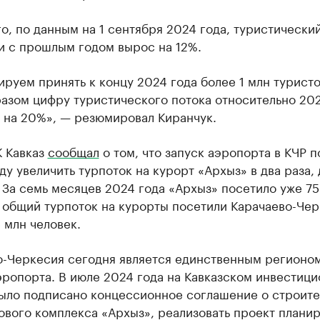
о, по данным на 1 сентября 2024 года, туристический
и с прошлым годом вырос на 12%.
руем принять к концу 2024 года более 1 млн туристо
азом цифру туристического потока относительно 202
 на 20%», — резюмировал Киранчук.
К Кавказ
сообщал
о том, что запуск аэропорта в КЧР п
ду увеличить турпоток на курорт «Архыз» в два раза, 
 За семь месяцев 2024 года «Архыз» посетило уже 75
, общий турпоток на курорты посетили Карачаево-Че
5 млн человек.
о-Черкесия сегодня является единственным регионо
эропорта. В июле 2024 года на Кавказском инвестиц
ыло подписано концессионное соглашение о строите
вого комплекса «Архыз», реализовать проект плани