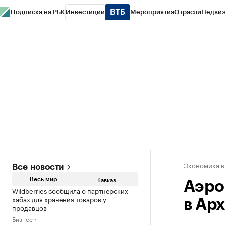
Подписка на РБК
Инвестиции
Мероприятия
Отрасли
Недви
РБК Life
Тренды
Визионеры
Национальные проекты
Город
Стиль
Кр
Конференции СПб
Спецпроекты
Проверка контрагентов
Политика
Экономика в
Все новости
Кавказ
Весь мир
Аэро
Wildberries сообщила о партнерских
хабах для хранения товаров у
в Арх
продавцов
Бизнес