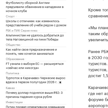
Футболисту сборной Англии
предъявили обвинение в нападении в
Кроме тог
ночном клубе
сравнени
Спорт
Школы с отличием: как изменилось
представление об учебе рядом с домом
«Мы плани
РБК и ПИК Серия плюс
таким обр
Альпинистам не удалось добраться до
увеличить
тела Наговициной на пике Победы
Общество
Как найти свое предназначение и
Ранее РБ
понять, чем хочется заниматься
в 2030 го
Образование
туристов.
FT узнала о выборе ЕС — расширяться
«сейчас или никогда»
туристов
Политика
достиг 1,
Турпоток в Карачаево-Черкесию вырос
вдвое в первом полугодии 2026 г.
Карачаев
Кавказ
Почему доллар поднялся выше ₽82: 3
где нет а
причины падения курса рубля
форуме б
Инвестиции
аэропорто
Путин провел оперативное совещание