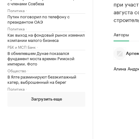
при учас
с членами Совбеза
Политика
августа 
Путин поговорил по телефону с
строитель
президентом ОАЭ
Политика
Авторы
Как выход на фондовый рынок изменил
компании малого бизнеса
РБК и МСП Банк
В обмелевшем Дунае показался
Артем
фундамент моста времен Римской
империи. Фото
Алина Андр
Общество
В Ялте разминируют безэкипажный
катер, выброшенный на берег
Политика
Загрузить еще