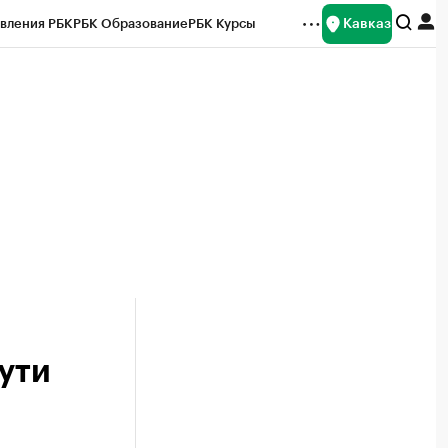
Кавказ
вления РБК
РБК Образование
РБК Курсы
рейтинги
Франшизы
Газета
Спецпроекты СПб
ты
ути