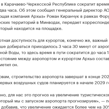
в Карачаево-Черкесской Республике сократит время
 два часа. Об этом сообщил генеральный директор А
ющая компания Архыз» Роман Киранчук в рамках Фор
еских территорий в Минводах, передает корреспонде
оторый находится на площадке.
тная доступность для курортов, конечно же, важный 
ше добираться приходилось 3 часа 30 минут от аэро
ой Воды, то здесь время в пути сократится до часа 1
сстояние между аэропортом и курортом Архыз состав
метил он.
овам, строительство аэропорта завершат в конце 202
ервых воздушных судов планируется в начале 2029 г
но, для нас это прогноз на увеличение туристическо
оторый мы с запуском аэропорта прогнозируем», — 
 добавив, что увеличение ожидается более чем на 30