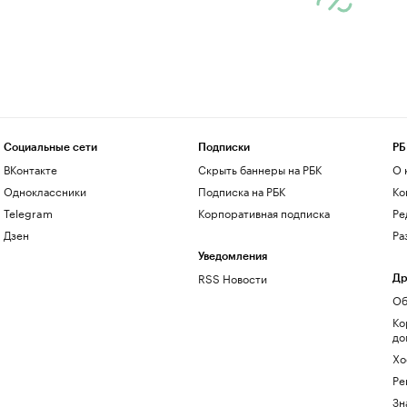
Социальные сети
Подписки
РБ
ВКонтакте
Скрыть баннеры на РБК
О 
Одноклассники
Подписка на РБК
Ко
Telegram
Корпоративная подписка
Ре
Дзен
Ра
Уведомления
RSS Новости
Др
Об
Ко
до
Хо
Ре
Зн