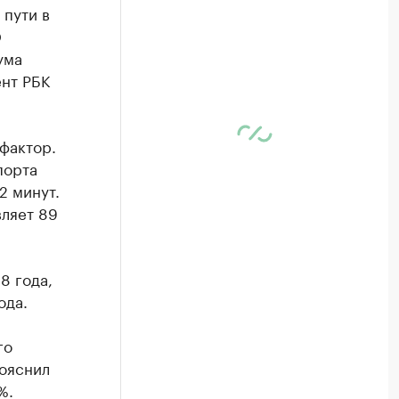
 пути в
О
ума
нт РБК
фактор.
порта
2 минут.
ляет 89
8 года,
ода.
го
пояснил
%.