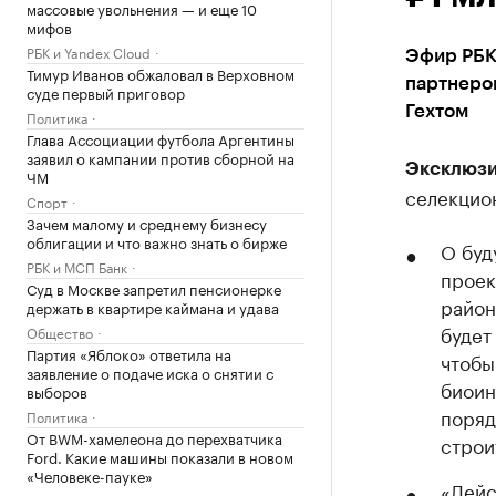
массовые увольнения — и еще 10
мифов
РБК и Yandex Cloud
Эфир РБК
Тимур Иванов обжаловал в Верховном
партнеро
суде первый приговор
Гехтом
Политика
Глава Ассоциации футбола Аргентины
заявил о кампании против сборной на
Эксклюзи
ЧМ
селекцио
Спорт
Зачем малому и среднему бизнесу
облигации и что важно знать о бирже
О буд
РБК и МСП Банк
проек
Суд в Москве запретил пенсионерке
район
держать в квартире каймана и удава
будет
Общество
Партия «Яблоко» ответила на
чтобы
заявление о подаче иска о снятии с
биоин
выборов
поряд
Политика
От BWM-хамелеона до перехватчика
строи
Ford. Какие машины показали в новом
«Человеке-пауке»
«Дейс