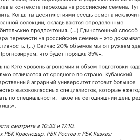
иев в контексте перехода на российские семена. Тут
нить. Когда ты десятилетиями сеешь семена исключит
ранной селекции, складываются определенные
бительские предпочтения. (…) Единственный способ
ра перевести на российские семена – это доказыват
тивность. (…) Сейчас 20% объемов мы отгружаем зде
Прогнозируем, что будет порядка 35%».
ь на Юге уровень агрономии и объем подготовки кад
лько отличается от среднего по стране. Кубанский
арственный аграрный университет готовит большое
ество высококлассных специалистов, которые ежего
ать по специальности. Такое на сегодняшний день ре
тишь».
ти смотрите в 10:33 и 17:10.
ах РБК Краснодар, РБК Ростов и РБК Кавказ;