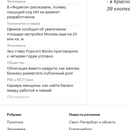
- в Красн
Экономика
В «Яндексе» рассказали, почему
39 кнопке
пишущий код ИИ не заменит
разработчиков
Технологии и медиа
Ефимов сообщил об увеличении
площади застройки Москвы еще на 23
млн кв. м
Экономика
Экс-главу Popcorn Books приговорили
к четырем годам условно
Общество
Облигации вместо кредита: как малому
бизнесу разместить публичный долг
РБК и МСП Банк
Карьера женщины: как найти баланс
между работой и семьей
Образование
Загрузить еще
Рубрики
Новости регионов
Политика
Санкт-Петербург и область
Экономика
Екатеринбург