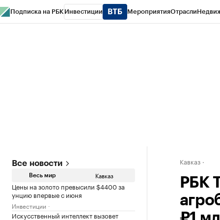
Подписка на РБК
Инвестиции
Мероприятия
Отрасли
Недви
РБК Life
Тренды
Визионеры
Национальные проекты
Город
Стиль
Кр
Конференции СПб
Спецпроекты
Проверка контрагентов
Политика
Кавказ
Все новости
Кавказ
Весь мир
РБК 
Цены на золото превысили $4400 за
унцию впервые с июня
агро
Инвестиции
Искусственный интеллект вызовет
₽1 м