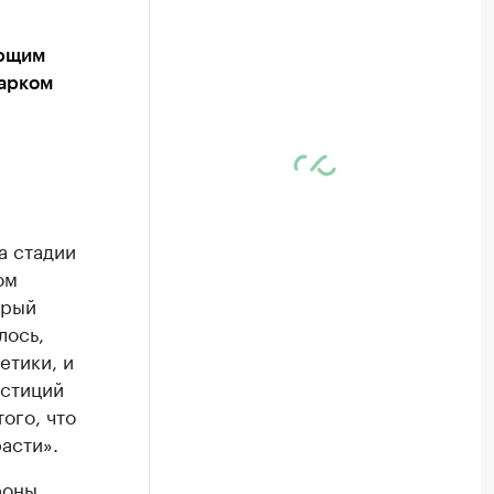
яющим
арком
а стадии
ом
орый
лось,
етики, и
естиций
ого, что
асти».
роны