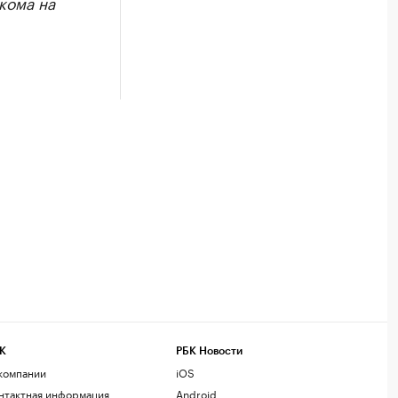
кома на
К
РБК Новости
компании
iOS
нтактная информация
Android