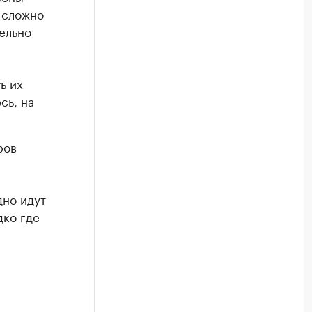
 сложно
ельно
ь их
сь, на
ров
дно идут
дко где