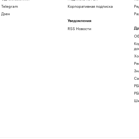
Telegram
Корпоративная подписка
Ре
Дзен
Ра
Уведомления
RSS Новости
Др
Об
Ко
до
Хо
Ре
Зн
Са
РБ
РБ
Шк