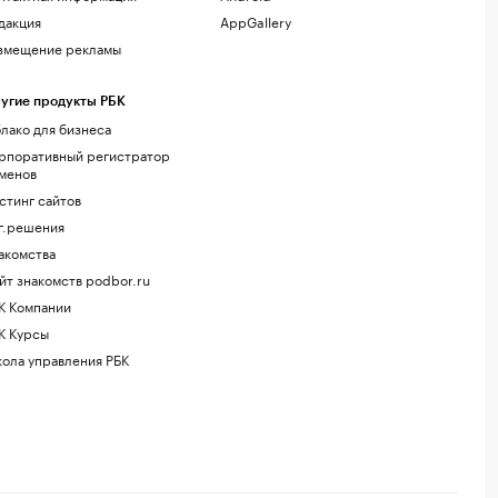
дакция
AppGallery
змещение рекламы
угие продукты РБК
лако для бизнеса
рпоративный регистратор
менов
стинг сайтов
г.решения
акомства
йт знакомств podbor.ru
К Компании
К Курсы
ола управления РБК