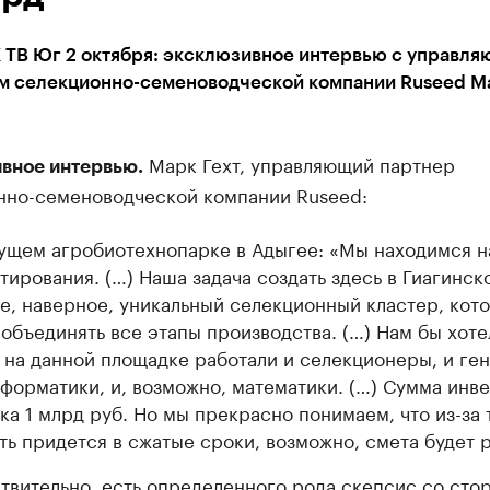
 ТВ Юг 2 октября: эксклюзивное интервью с управл
м селекционно-семеноводческой компании Ruseed М
Марк Гехт, управляющий партнер
вное интервью.
нно-семеноводческой компании Ruseed:
ущем агробиотехнопарке в Адыгее: «Мы находимся н
тирования. (…) Наша задача создать здесь в Гиагинск
е, наверное, уникальный селекционный кластер, кот
 объединять все этапы производства. (…) Нам бы хоте
 на данной площадке работали и селекционеры, и ген
форматики, и, возможно, математики. (…) Сумма инв
ка 1 млрд руб. Но мы прекрасно понимаем, что из-за т
ть придется в сжатые сроки, возможно, смета будет р
твительно, есть определенного рода скепсис со сто