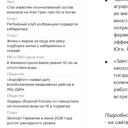
Авто
аграр
Стал известен окончательный состав
юниоров на этап Гран-при ISU в Китае
их ви
Спорт
иност
Регбийный клуб из Франции подвергся
потре
кибератаке
ферме
Спорт
Жизнь с видом на пруд или реку:
эффек
подборка жилья у набережных и
Юге. 
пляжей
РБК и ПИК Серия плюс
«Здес
В Железногорске ввели режим ЧС из-за
неско
отсутствия воды
Общество
госуд
«Аэрофлот» назвал дату
колич
возобновления ежедневных рейсов в
работ
Абу-Даби
встре
Общество
Лидеры сборной России по гимнастике
не получили визы на ЧЕ в Хорватии
Спорт
Подробнос
Экспорт Германии в июне 2026 года
- на сайт
достиг рекордного уровня