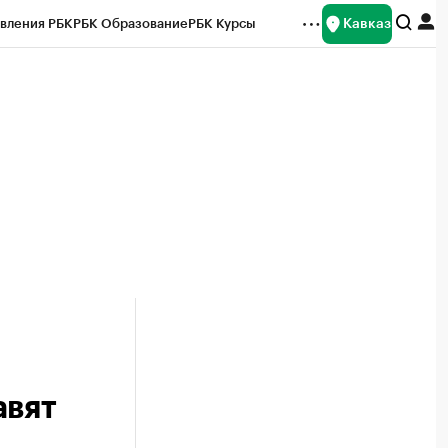
Кавказ
вления РБК
РБК Образование
РБК Курсы
рейтинги
Франшизы
Газета
Спецпроекты СПб
ты
авят