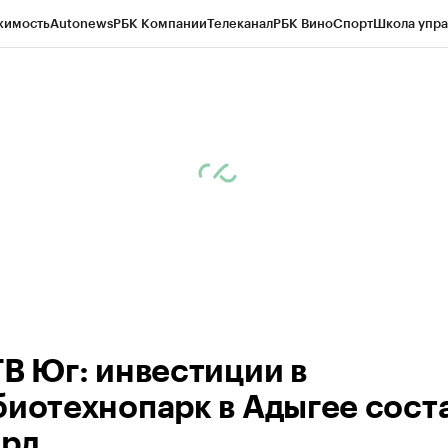
жимость
Autonews
РБК Компании
Телеканал
РБК Вино
Спорт
Школа упра
ипто
РБК Бизнес-среда
Дискуссионный клуб
Исследования
Кредитные 
Экономика
Бизнес
Технологии и медиа
Финансы
Рынок наличной валю
ТВ Юг: инвестиции в
биотехнопарк в Адыгее сост
лрд