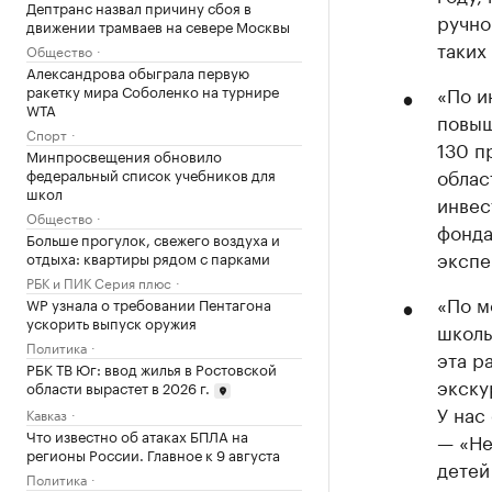
Дептранс назвал причину сбоя в
ручно
движении трамваев на севере Москвы
таких
Общество
Александрова обыграла первую
ракетку мира Соболенко на турнире
«По и
WTA
повыш
Спорт
130 п
Минпросвещения обновило
облас
федеральный список учебников для
школ
инвес
Общество
фонда
Больше прогулок, свежего воздуха и
экспе
отдыха: квартиры рядом с парками
РБК и ПИК Серия плюс
«По м
WP узнала о требовании Пентагона
ускорить выпуск оружия
школь
Политика
эта р
РБК ТВ Юг: ввод жилья в Ростовской
экску
области вырастет в 2026 г.
У нас
Кавказ
Что известно об атаках БПЛА на
— «Не
регионы России. Главное к 9 августа
детей
Политика