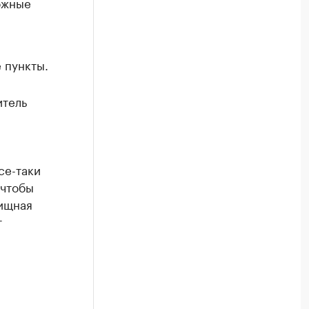
ожные
 пункты.
итель
се-таки
 чтобы
лищная
т