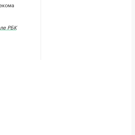
екома
але РБК