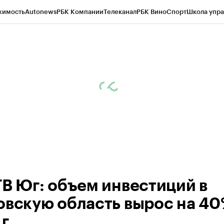
жимость
Autonews
РБК Компании
Телеканал
РБК Вино
Спорт
Школа упра
ипто
РБК Бизнес-среда
Дискуссионный клуб
Исследования
Кредитные 
Экономика
Бизнес
Технологии и медиа
Финансы
Рынок наличной валю
ТВ Юг: объем инвестиций в
овскую область вырос на 40
г.