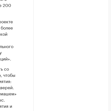
е 200
роекте
 более
ской
льного
у
ций».
ь со
о, чтобы
ятия:
верей.
юзмашем»
ыс.
ятия и