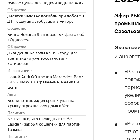
рукаве Дуная для подачи воды на АЭС
Общество
Десятки человек погибли при лобовом
Эфир РБК
ДТП с двумя автобусами в Нигере
промышле
Общество
Савельев
Бинго Нолана: 9 интересных фактов об
«Одиссее»
Общество
Эксклюзи
Дивидендные гэпы в 2026 году: две
и энергет
трети акций уже восстановили
котировки
«Рост
Инвестиции
Новый Audi Q9 против Mercedes-Benz
полож
GLS и BMW X7. Сравнение, мнения и
перио
цены
увели
Авто
Беспилотник задел кран и упал на
сохра
крышу строящегося дома в Уфе
промп
Политика
NYT узнала, что наследник Estée
«Рост
Lauder «закрыл кошелек» для партии
Трампа
отчет
Политика
году,