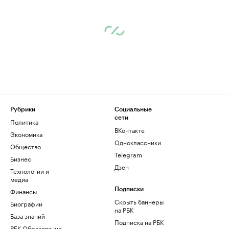
Рубрики
Социальные
сети
Политика
ВКонтакте
Экономика
Одноклассники
Общество
Telegram
Бизнес
Дзен
Технологии и
медиа
Финансы
Подписки
Скрыть баннеры
Биографии
на РБК
База знаний
Подписка на РБК
РБК Образование