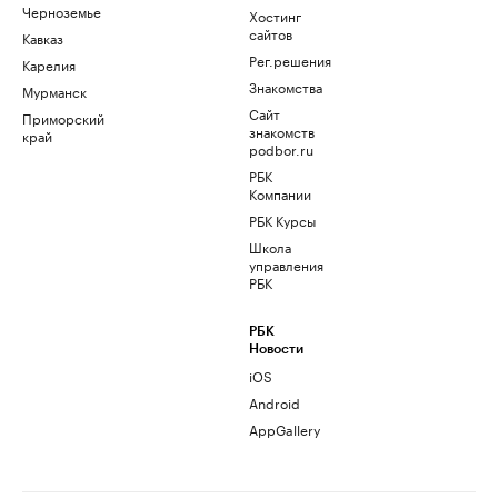
Черноземье
Хостинг
сайтов
Кавказ
Рег.решения
Карелия
Знакомства
Мурманск
Сайт
Приморский
знакомств
край
podbor.ru
РБК
Компании
РБК Курсы
Школа
управления
РБК
РБК
Новости
iOS
Android
AppGallery