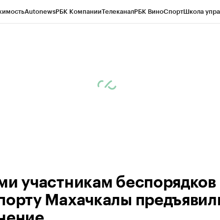
жимость
Autonews
РБК Компании
Телеканал
РБК Вино
Спорт
Школа упра
ипто
РБК Бизнес-среда
Дискуссионный клуб
Исследования
Кредитные 
Экономика
Бизнес
Технологии и медиа
Финансы
Рынок наличной валю
ми участникам беспорядков 
порту Махачкалы предъявил
нение