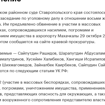
ском районном суде Ставропольского края состоялос
 заседание по уголовному делу в отношении восьми 
. Им предъявлено обвинение в участии в массовых
ках, сопровождавшихся насилием, погромами и
нием имущества в аэропорту Махачкалы 29 октября 
этом сообщается на сайте краевой прокуратуры.
аемые — Сайпутдин Рашидов, Шарапутдин Абдусалам
амалутдинов, Хусейин Халибеков, Хангиши Исрапилов
и Шихмагомедов, Зайналбек Каирбеков, Сайпудин Са
ются по следующим статьям УК РФ:
212 (участие в массовых беспорядках, сопровождавших
, погромами, уничтожением имущества, применение
в, представляющих опасность для окружающих, а так
м вооруженного сопротивления представителю власти