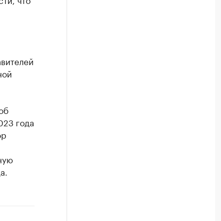
авителей
ной
об
023 года
ор
ную
а.