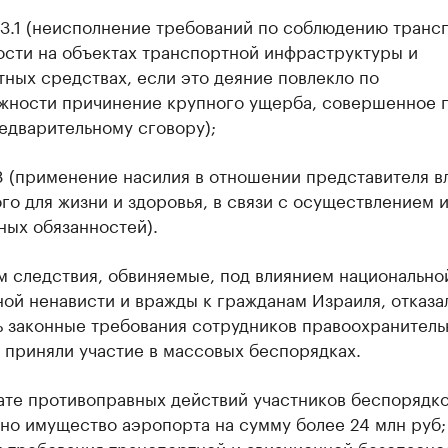
263.1 (неисполнение требований по соблюдению транс
ости на объектах транспортной инфраструктуры и
ных средствах, если это деяние повлекло по
жности причинение крупного ущерба, совершенное 
едварительному сговору);
318 (применение насилия в отношении представителя в
го для жизни и здоровья, в связи с осуществлением 
ных обязанностей).
м следствия, обвиняемые, под влиянием национально
ой ненависти и вражды к гражданам Израиля, отказа
ь законные требования сотрудников правоохранитель
 приняли участие в массовых беспорядках.
тате противоправных действий участников беспорядк
но имущество аэропорта на сумму более 24 млн руб;
 требования транспортной и авиационной безопаснос