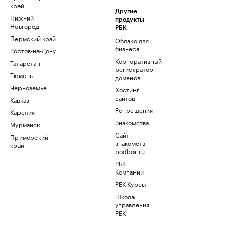
край
Другие
Нижний
продукты
Новгород
РБК
Пермский край
Облако для
бизнеса
Ростов-на-Дону
Корпоративный
Татарстан
регистратор
Тюмень
доменов
Черноземье
Хостинг
сайтов
Кавказ
Рег.решения
Карелия
Знакомства
Мурманск
Сайт
Приморский
знакомств
край
podbor.ru
РБК
Компании
РБК Курсы
Школа
управления
РБК