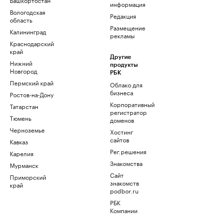
информация
Вологодская
Редакция
область
Размещение
Калининград
рекламы
Краснодарский
край
Другие
Нижний
продукты
Новгород
РБК
Пермский край
Облако для
бизнеса
Ростов-на-Дону
Корпоративный
Татарстан
регистратор
Тюмень
доменов
Черноземье
Хостинг
сайтов
Кавказ
Рег.решения
Карелия
Знакомства
Мурманск
Сайт
Приморский
знакомств
край
podbor.ru
РБК
Компании