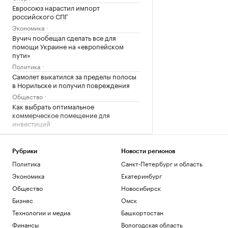
Евросоюз нарастил импорт
российского СПГ
Экономика
Вучич пообещал сделать все для
помощи Украине на «европейском
пути»
Политика
Самолет выкатился за пределы полосы
в Норильске и получил повреждения
Общество
Как выбрать оптимальное
коммерческое помещение для
инвестиций
РБК и ПИК Серия плюс
Две девушки в Шереметьево опоздали
на рейс и выбежали за самолетом.
Рубрики
Новости регионов
Видео
Политика
Санкт-Петербург и область
Общество
Экономика
Екатеринбург
Юные хоккеисты «Спартака» стали
Общество
Новосибирск
победителями Кубка Александра
Бизнес
Омск
Овечкина
Спорт
Технологии и медиа
Башкортостан
Вучич исключил военное
Финансы
Вологодская область