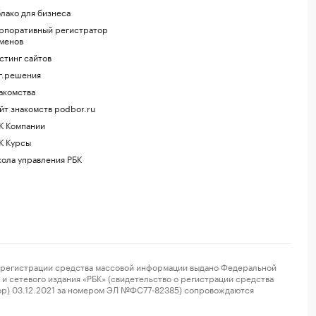
лако для бизнеса
рпоративный регистратор
менов
стинг сайтов
г.решения
акомства
йт знакомств podbor.ru
К Компании
К Курсы
ола управления РБК
регистрации средства массовой информации выдано Федеральной
и сетевого издания «РБК» (свидетельство о регистрации средства
ор) 03.12.2021 за номером ЭЛ №ФС77-82385) сопровождаются