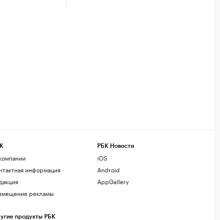
К
РБК Новости
компании
iOS
нтактная информация
Android
дакция
AppGallery
змещение рекламы
угие продукты РБК