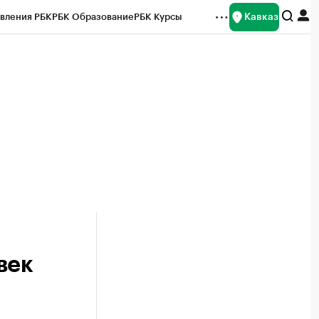
Кавказ
вления РБК
РБК Образование
РБК Курсы
рейтинги
Франшизы
Газета
Спецпроекты СПб
ты
век