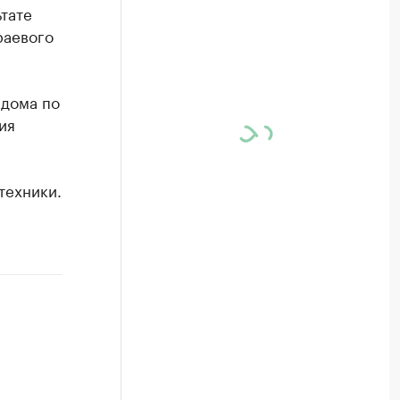
ьтате
раевого
 дома по
ия
техники.