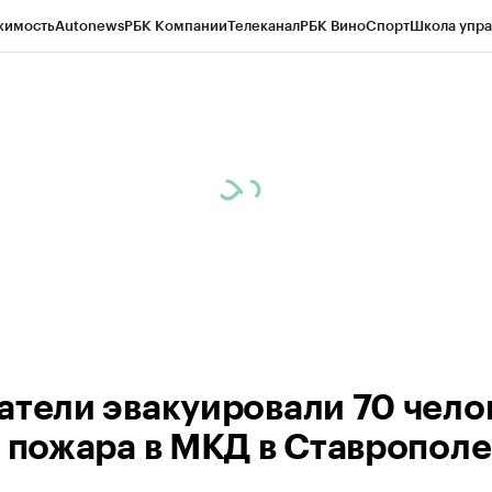
жимость
Autonews
РБК Компании
Телеканал
РБК Вино
Спорт
Школа упра
ипто
РБК Бизнес-среда
Дискуссионный клуб
Исследования
Кредитные 
Экономика
Бизнес
Технологии и медиа
Финансы
Рынок наличной валю
атели эвакуировали 70 чело
а пожара в МКД в Ставрополе