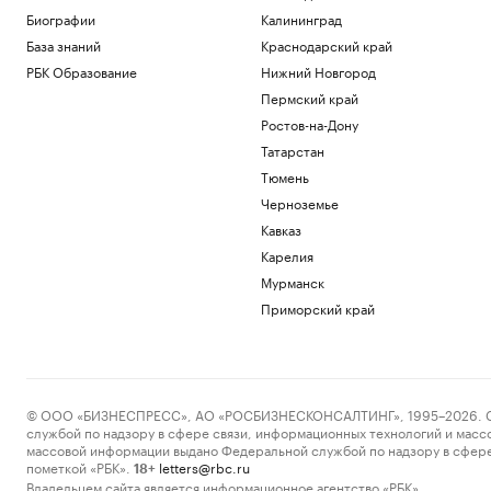
сотрудничество с Украиной
Биографии
Калининград
Политика
База знаний
Краснодарский край
Что известно об атаках БПЛА на
регионы России. Главное к 8 августа
РБК Образование
Нижний Новгород
Политика
Пермский край
С начала суток ПВО сбила почти 20
Ростов-на-Дону
дронов, летевших на Москву
Татарстан
Политика
Тюмень
Зеленский сообщил о договоренности
с США по ракетам Patriot
Черноземье
Политика
Кавказ
Умер первый тренер шестикратного
Карелия
олимпийского чемпиона гимнаста
Мурманск
Щербо
Спорт
Приморский край
Загрузить еще
© ООО «БИЗНЕСПРЕСС», АО «РОСБИЗНЕСКОНСАЛТИНГ», 1995–2026. Сообщ
службой по надзору в сфере связи, информационных технологий и масс
массовой информации выдано Федеральной службой по надзору в сфере
пометкой «РБК».
letters@rbc.ru
18+
Владельцем сайта является информационное агентство «РБК».