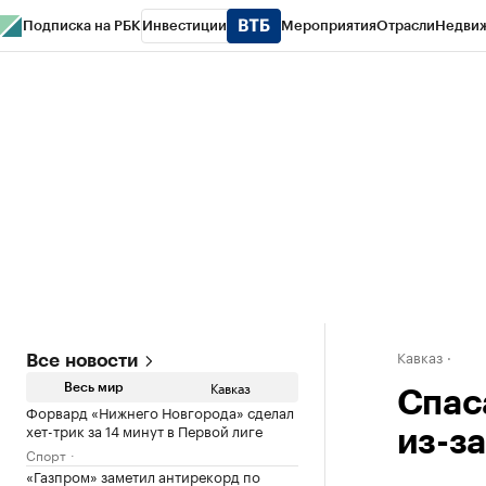
Подписка на РБК
Инвестиции
Мероприятия
Отрасли
Недви
РБК Life
Тренды
Визионеры
Национальные проекты
Город
Стиль
Кр
Конференции СПб
Спецпроекты
Проверка контрагентов
Политика
Кавказ
Все новости
Кавказ
Весь мир
Спас
Форвард «Нижнего Новгорода» сделал
хет-трик за 14 минут в Первой лиге
из-з
Спорт
«Газпром» заметил антирекорд по