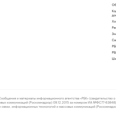
Об
Ко
до
Хо
Ре
Зн
Са
РБ
РБ
Шк
ения и материалы информационного агентства «РБК» (свидетельство о 
овых коммуникаций (Роскомнадзор) 09.12.2015 за номером ИА №ФС77-63848) 
 связи, информационных технологий и массовых коммуникаций (Роскомнадз