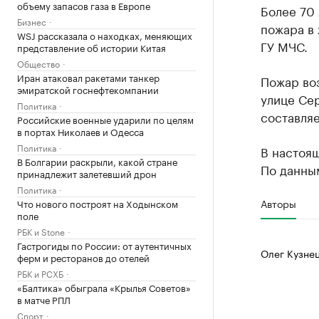
объему запасов газа в Европе
Более 70 
Бизнес
пожара в
WSJ рассказала о находках, меняющих
ГУ МЧС.
представление об истории Китая
Общество
Иран атаковал ракетами танкер
Пожар воз
эмиратской госнефтекомпании
улице Се
Политика
составляе
Российские военные ударили по целям
в портах Николаев и Одесса
Политика
В настоящ
В Болгарии раскрыли, какой стране
По данным
принадлежит залетевший дрон
Политика
Авторы
Что нового построят на Ходынском
поле
РБК и Stone
Гастрогиды по России: от аутентичных
Олег Кузне
ферм и ресторанов до отелей
РБК и РСХБ
«Балтика» обыграла «Крылья Советов»
в матче РПЛ
Спорт