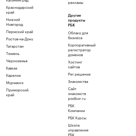
рекламы
Краснодарский
край
Другие
Нижний
продукты
Новгород
РБК
Пермский край
Облако для
бизнеса
Ростов-на-Дону
Корпоративный
Татарстан
регистратор
Тюмень
доменов
Черноземье
Хостинг
сайтов
Кавказ
Рег.решения
Карелия
Знакомства
Мурманск
Сайт
Приморский
знакомств
край
podbor.ru
РБК
Компании
РБК Курсы
Школа
управления
РБК