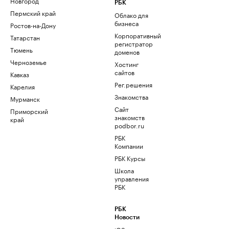
Новгород
РБК
Пермский край
Облако для
бизнеса
Ростов-на-Дону
Корпоративный
Татарстан
регистратор
Тюмень
доменов
Черноземье
Хостинг
сайтов
Кавказ
Рег.решения
Карелия
Знакомства
Мурманск
Сайт
Приморский
знакомств
край
podbor.ru
РБК
Компании
РБК Курсы
Школа
управления
РБК
РБК
Новости