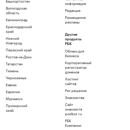
Башкортостан
информация
Вологодская
Редакция
область
Размещение
Калининград
рекламы
Краснодарский
край
Другие
Нижний
продукты
Новгород
РБК
Пермский край
Облако для
бизнеса
Ростов-на-Дону
Корпоративный
Татарстан
регистратор
Тюмень
доменов
Черноземье
Хостинг
сайтов
Кавказ
Рег.решения
Карелия
Знакомства
Мурманск
Сайт
Приморский
знакомств
край
podbor.ru
РБК
Компании