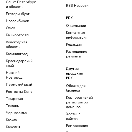
Санкт-Петербург
RSS Новости
и область
Екатеринбург
РБК
Новосибирск
О компании
Омск
Контактная
Башкортостан
информация
Вологодская
Редакция
область
Размещение
Калининград
рекламы
Краснодарский
край
Другие
Нижний
продукты
Новгород
РБК
Пермский край
Облако для
бизнеса
Ростов-на-Дону
Корпоративный
Татарстан
регистратор
Тюмень
доменов
Черноземье
Хостинг
сайтов
Кавказ
Рег.решения
Карелия