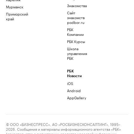
Знакомства
Мурманск
Сайт
Приморский
знакомств
край
podbor.ru
РБК
Компании
РБК Курсы
Школа
управления
РБК
РБК
Новости
iOS
Android
AppGallery
© ООО «БИЗНЕСПРЕСС», АО «РОСБИЗНЕСКОНСАЛТИНГ», 1995–
2026. Сообщения и материалы информационного агентства «РБК»
(свидетельство о регистрации средства массовой информации