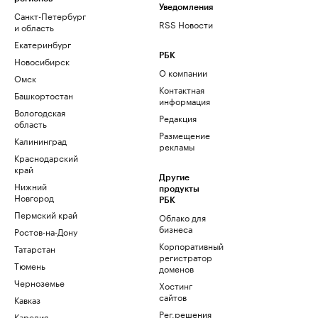
Уведомления
Санкт-Петербург
RSS Новости
и область
Екатеринбург
РБК
Новосибирск
О компании
Омск
Контактная
Башкортостан
информация
Вологодская
Редакция
область
Размещение
Калининград
рекламы
Краснодарский
край
Другие
Нижний
продукты
Новгород
РБК
Пермский край
Облако для
бизнеса
Ростов-на-Дону
Корпоративный
Татарстан
регистратор
Тюмень
доменов
Черноземье
Хостинг
сайтов
Кавказ
Рег.решения
Карелия