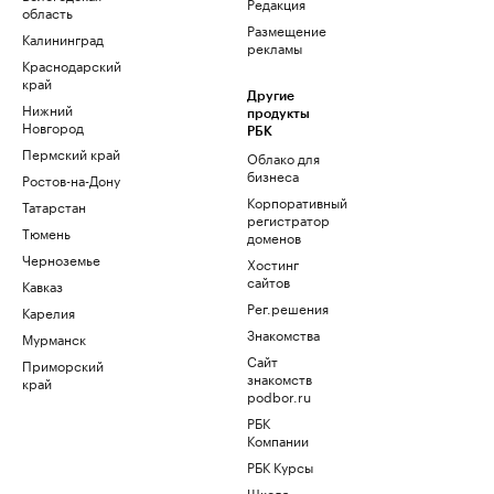
Редакция
область
Размещение
Калининград
рекламы
Краснодарский
край
Другие
Нижний
продукты
Новгород
РБК
Пермский край
Облако для
бизнеса
Ростов-на-Дону
Корпоративный
Татарстан
регистратор
Тюмень
доменов
Черноземье
Хостинг
сайтов
Кавказ
Рег.решения
Карелия
Знакомства
Мурманск
Сайт
Приморский
знакомств
край
podbor.ru
РБК
Компании
РБК Курсы
Школа