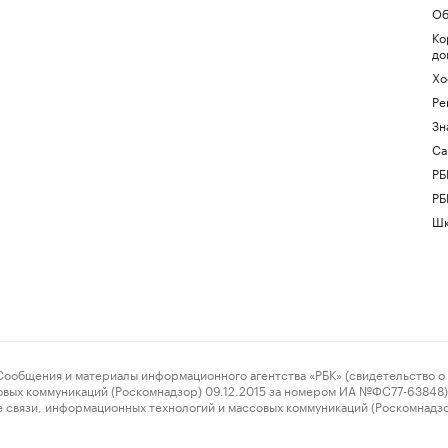
Об
Ко
до
Хо
Ре
Зн
Са
РБ
РБ
Шк
ения и материалы информационного агентства «РБК» (свидетельство о 
овых коммуникаций (Роскомнадзор) 09.12.2015 за номером ИА №ФС77-63848) 
 связи, информационных технологий и массовых коммуникаций (Роскомнадз