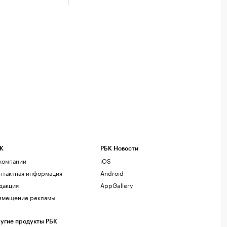
К
РБК Новости
компании
iOS
нтактная информация
Android
дакция
AppGallery
змещение рекламы
угие продукты РБК