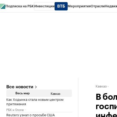
Подписка на РБК
Инвестиции
Мероприятия
Отрасли
Недви
РБК Life
Тренды
Визионеры
Национальные проекты
Город
Стиль
Кр
Конференции СПб
Спецпроекты
Проверка контрагентов
Политика
Кавказ
Все новости
Кавказ
Весь мир
В бо
Как Ходынка стала новым центром
притяжения
госп
РБК и Stone
Reuters узнал о просьбе США
инфе