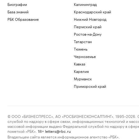
превысила ₽35 тыс. в семи регионах
Биографии
Калининград
России
База знаний
Краснодарский край
Общество
РБК Образование
Нижний Новгород
США ввели санкции в отношении
военного атташе Кубы в России
Пермский край
Политика
Ростов-на-Дону
Власти Венесуэлы и оппозиция начали
Татарстан
переговоры спустя неделю задержки
Тюмень
Политика
Черноземье
Прощание с олимпийским чемпионом
Иваном Едешко пройдет 7 августа в
Кавказ
Москве
Карелия
Общество
Мурманск
В США в аэропорту задержали
Приморский край
мужчину, угрожавшего взорвать бомбу
на рейсе
Общество
Загрузить еще
© ООО «БИЗНЕСПРЕСС», АО «РОСБИЗНЕСКОНСАЛТИНГ», 1995–2026. Сообщ
службой по надзору в сфере связи, информационных технологий и масс
массовой информации выдано Федеральной службой по надзору в сфере
пометкой «РБК».
letters@rbc.ru
18+
Владельцем сайта является информационное агентство «РБК».