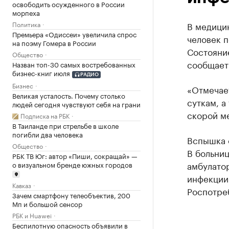
освободить осужденного в России
морпеха
Политика
В медици
Премьера «Одиссеи» увеличила спрос
человек 
на поэму Гомера в России
Состояни
Общество
сообщает
Назван топ-30 самых востребованных
бизнес-книг июля
РАДИО
Бизнес
«Отмечае
Великая усталость. Почему столько
суткам, а
людей сегодня чувствуют себя на грани
скорой м
Подписка на РБК
В Таиланде при стрельбе в школе
погибли два человека
Вспышка 
Общество
В больниц
РБК ТВ Юг: автор «Пиши, сокращай» —
амбулато
о визуальном бренде южных городов
инфекции
Кавказ
Роспотре
Зачем смартфону телеобъектив, 200
Мп и большой сенсор
РБК и Huawei
Беспилотную опасность объявили в