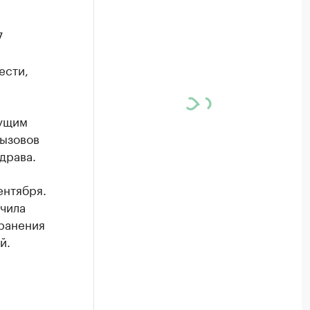
7
ести,
дущим
вызовов
драва.
ентября.
учила
ранения
й.