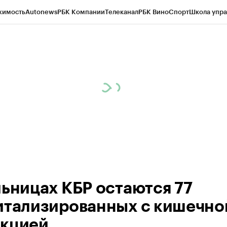
жимость
Autonews
РБК Компании
Телеканал
РБК Вино
Спорт
Школа упра
ипто
РБК Бизнес-среда
Дискуссионный клуб
Исследования
Кредитные 
Экономика
Бизнес
Технологии и медиа
Финансы
Рынок наличной валю
льницах КБР остаются 77
итализированных с кишечно
кцией