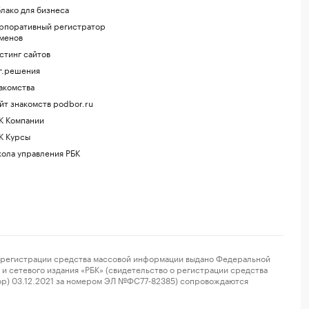
лако для бизнеса
рпоративный регистратор
менов
стинг сайтов
г.решения
акомства
йт знакомств podbor.ru
К Компании
К Курсы
ола управления РБК
регистрации средства массовой информации выдано Федеральной
и сетевого издания «РБК» (свидетельство о регистрации средства
ор) 03.12.2021 за номером ЭЛ №ФС77-82385) сопровождаются