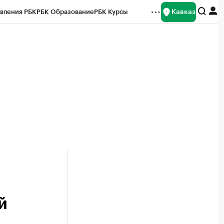
Кавказ
вления РБК
РБК Образование
РБК Курсы
рейтинги
Франшизы
Газета
Спецпроекты СПб
ты
й