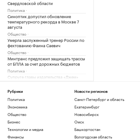
Свердловской области
Политика
Синоптик допустил обновление
температурного рекорда в Москве 7
августа
Общество
Умерла заслуженный тренер России по
фехтованию Фаина Саевич
Общество
Минтранс предложил защищать трассы
от БПЛА за счет дорожных бюджетов
Политика
Супруге главы издательства «Джем»
предъявили обвинение в
мошенничестве
Рубрики
Новости регионов
Общество
Политика
Санкт-Петербург и область
Bloomberg узнал о серии самоубийств
в Киберкомандовании США
Экономика
Екатеринбург
Политика
Общество
Новосибирск
Землетрясение магнитудой 4,1
Бизнес
Омск
произошло в Туве
Технологии и медиа
Башкортостан
Общество
Финансы
Вологодская область
Средняя пенсия неработающих