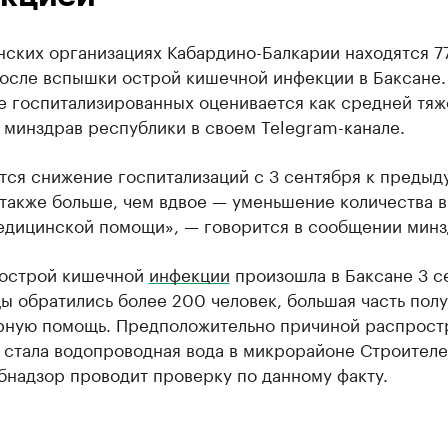
нских организациях Кабардино-Балкарии находятся 7
после вспышки острой кишечной инфекции в Баксане.
е госпитализированных оценивается как средней тяж
 минздрав республики в своем Telegram-канале.
тся снижение госпитализаций с 3 сентября к преды
 также больше, чем вдвое — уменьшение количества 
едицинской помощи», — говорится в сообщении минз
острой кишечной
инфекции
произошла в Баксане 3 с
ы обратились более 200 человек, большая часть пол
рную помощь. Предположительно причиной распрост
 стала водопроводная вода в микрорайоне Строителе
бнадзор проводит проверку по данному факту.