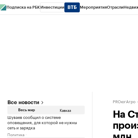
Подписка на РБК
Инвестиции
Мероприятия
Отрасли
Недви
РБК Life
Тренды
Визионеры
Национальные проекты
Город
Стиль
Кр
Конференции СПб
Спецпроекты
Проверка контрагентов
Политика
PROюгАгро
Все новости
Кавказ
Весь мир
На С
Шуваев сообщил о системе
оповещения, для которой не нужны
прои
сеть и зарядка
Политика
млн