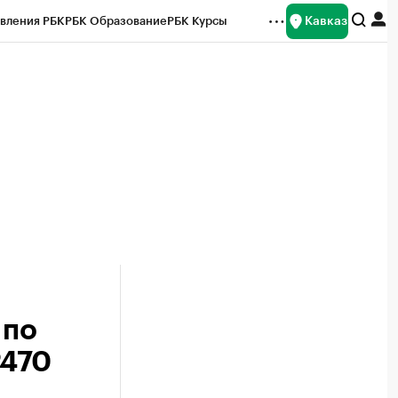
Кавказ
вления РБК
РБК Образование
РБК Курсы
рейтинги
Франшизы
Газета
Спецпроекты СПб
ты
 по
₽470