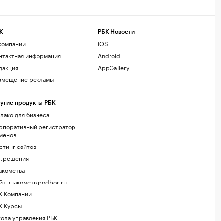
К
РБК Новости
компании
iOS
нтактная информация
Android
дакция
AppGallery
змещение рекламы
угие продукты РБК
лако для бизнеса
рпоративный регистратор
менов
стинг сайтов
г.решения
акомства
йт знакомств podbor.ru
К Компании
К Курсы
ола управления РБК