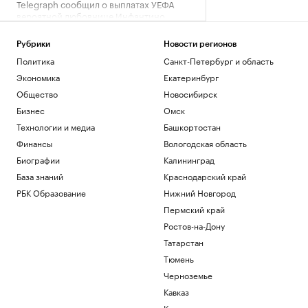
Telegraph сообщил о выплатах УЕФА
вероятной любовнице Инфантино
Спорт
Ученые оценили риски от созданных с
Рубрики
Новости регионов
помощью ИИ искусственных вирусов
Политика
Санкт-Петербург и область
Общество
Экономика
Екатеринбург
«Ноев ковчег»: почему в восточной
Общество
Новосибирск
Арктике эволюция шла непрерывно
Бизнес
Омск
РБК и УК Первая
Сооснователь Wikipedia назвал ее
Технологии и медиа
Башкортостан
рупором пропаганды под эгидой ЦРУ
Финансы
Вологодская область
Технологии и медиа
Биографии
Калининград
Зеленский встретился с президентом
База знаний
Краснодарский край
Сербии Вучичем
РБК Образование
Нижний Новгород
Политика
Пермский край
Загрузить еще
Ростов-на-Дону
Татарстан
Тюмень
Черноземье
Кавказ
Карелия