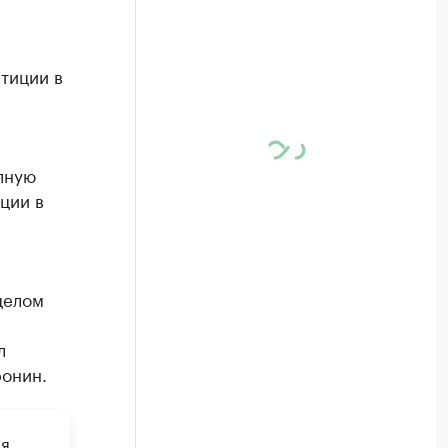
тиции в
лную
ции в
целом
л
онин.
ия