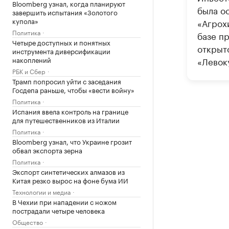
Bloomberg узнал, когда планируют
была о
завершить испытания «Золотого
купола»
«Агрох
Политика
базе п
Четыре доступных и понятных
открыт
инструмента диверсификации
накоплений
«Левок
РБК и Сбер
Трамп попросил уйти с заседания
Госдепа раньше, чтобы «вести войну»
Политика
Испания ввела контроль на границе
для путешественников из Италии
Политика
Bloomberg узнал, что Украине грозит
обвал экспорта зерна
Политика
Экспорт синтетических алмазов из
Китая резко вырос на фоне бума ИИ
Технологии и медиа
В Чехии при нападении с ножом
пострадали четыре человека
Общество