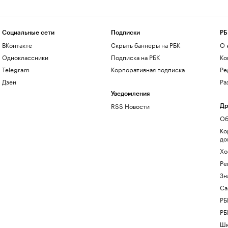
Социальные сети
Подписки
РБ
ВКонтакте
Скрыть баннеры на РБК
О 
Одноклассники
Подписка на РБК
Ко
Telegram
Корпоративная подписка
Ре
Дзен
Ра
Уведомления
RSS Новости
Др
Об
Ко
до
Хо
Ре
Зн
Са
РБ
РБ
Шк