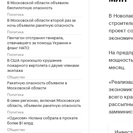
В Московской области объявили
беспилотную опасность
Политика
В Новола
В Московской области второй раз за
строитель
ночь объявили ракетную опасность
проект со
Политика
экономич
Пентагон отстранил генерала,
отвечавшего за помощь Украине и
фланг НАТО
На предпр
Политика
мощность 
В США произошло крушение
пожарного вертолета с двумя членами
месяц.
экипажа
Общество
«Реализац
Ракетную опасность объявили в
Московской области
экономик
Политика
всего кра
В семи регионах, включая Московскую
рассыпны
область, объявили ракетную опасность
замминис
Политика
«Одиссея» Нолана собрала в прокате
более $1 млрд
Общество
Инвест