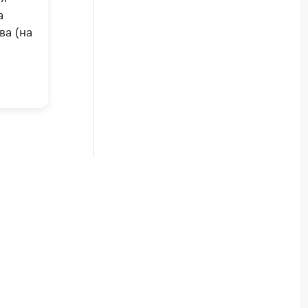
а
ва (на