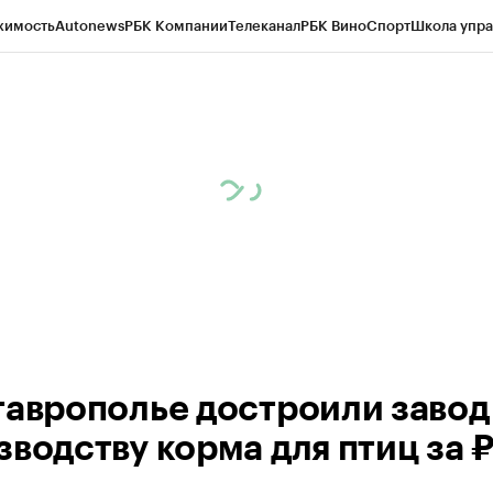
жимость
Autonews
РБК Компании
Телеканал
РБК Вино
Спорт
Школа упра
ипто
РБК Бизнес-среда
Дискуссионный клуб
Исследования
Кредитные 
Экономика
Бизнес
Технологии и медиа
Финансы
Рынок наличной валю
таврополье достроили завод
зводству корма для птиц за 