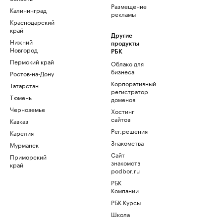
Размещение
Калининград
рекламы
Краснодарский
край
Другие
Нижний
продукты
Новгород
РБК
Пермский край
Облако для
бизнеса
Ростов-на-Дону
Корпоративный
Татарстан
регистратор
Тюмень
доменов
Черноземье
Хостинг
сайтов
Кавказ
Рег.решения
Карелия
Знакомства
Мурманск
Сайт
Приморский
знакомств
край
podbor.ru
РБК
Компании
РБК Курсы
Школа
управления