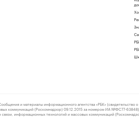
до
Хо
Ре
Зн
Са
РБ
РБ
Шк
ения и материалы информационного агентства «РБК» (свидетельство о 
овых коммуникаций (Роскомнадзор) 09.12.2015 за номером ИА №ФС77-63848) 
 связи, информационных технологий и массовых коммуникаций (Роскомнадз