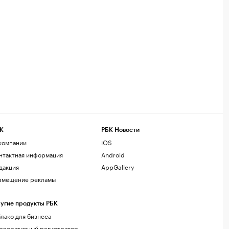
К
РБК Новости
компании
iOS
нтактная информация
Android
дакция
AppGallery
змещение рекламы
угие продукты РБК
лако для бизнеса
рпоративный регистратор