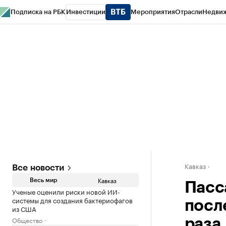
Подписка на РБК
Инвестиции
Мероприятия
Отрасли
Недви
РБК Life
Тренды
Визионеры
Национальные проекты
Город
Стиль
Кр
Конференции СПб
Спецпроекты
Проверка контрагентов
Политика
Кавказ
Все новости
Кавказ
Весь мир
Пасс
Ученые оценили риски новой ИИ-
системы для создания бактериофагов
посл
из США
Общество
раза