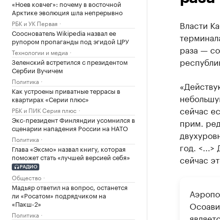
«Ноев ковчег»: почему в восточной
Арктике эволюция шла непрерывно
РБК и УК Первая
Власти Ка
Сооснователь Wikipedia назвал ее
терминала
рупором пропаганды под эгидой ЦРУ
раза — со
Технологии и медиа
республик
Зеленский встретился с президентом
Сербии Вучичем
Политика
«Действу
Как устроены приватные террасы в
небольшую
квартирах «Серии плюс»
сейчас ес
РБК и ПИК Серия плюс
Экс-президент Финляндии усомнился в
прим. ред
сценарии нападения России на НАТО
двухуровн
Политика
год. <...
Глава «Эксмо» назвал книгу, которая
поможет стать «лучшей версией себя»
сейчас эт
РАДИО
Общество
Мадьяр ответил на вопрос, останется
Аэропо
ли «Росатом» подрядчиком на
«Пакш-2»
Осоави
Политика
являет