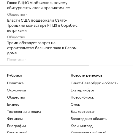
Глава ВЦИОМ объяснил, почему
абитуриенты стали прагматичнее
Общество
Власти США поддержали Свято-
Троицкий монастырь РПЦЗ в борьбе с
ветряками
Общество
Трамп обжалует запрет на
строительство бального зала в Белом
доме
Политика
Как выглядит портрет абитуриента в
2026 году. Видео РБК
Общество
Рубрики
Новости регионов
В США рассказали, как помогли
Политика
Санкт-Петербург и область
снарядам из Сербии попасть на
Экономика
Екатеринбург
Украину
Общество
Новосибирск
Политика
Бизнес
Омск
Загрузить еще
Технологии и медиа
Башкортостан
Финансы
Вологодская область
Биографии
Калининград
База знаний
Краснодарский край