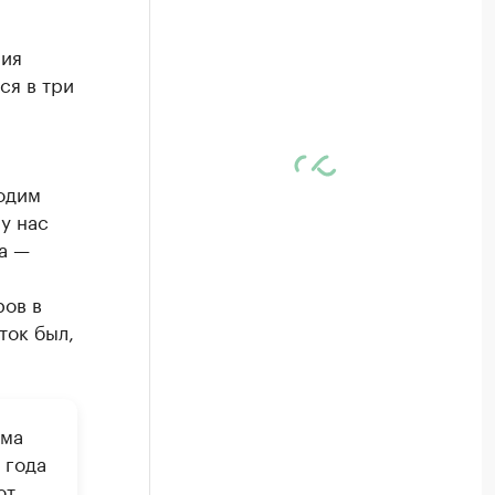
ния
ся в три
одим
у нас
а —
ров в
ток был,
ома
 года
ют