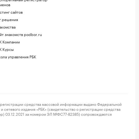
менов
стинг сайтов
г.решения
акомства
йт знакомств podbor.ru
К Компании
К Курсы
ола управления РБК
регистрации средства массовой информации выдано Федеральной
и сетевого издания «РБК» (свидетельство о регистрации средства
ор) 03.12.2021 за номером ЭЛ №ФС77-82385) сопровождаются