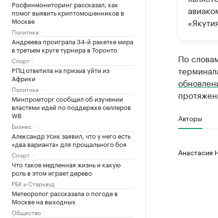
Росфинмониторинг рассказал, как
авиако
помог выявить криптомошенников в
Москве
«Якутия
Политика
Андреева проиграла 34-й ракетке мира
в третьем круге турнира в Торонто
По слова
Спорт
терминала
РПЦ ответила на призыв уйти из
Африки
обновлен
Политика
протяженн
Минпромторг сообщил об изучении
властями идей по поддержке селлеров
WB
Авторы
Бизнес
Александр Усик заявил, что у него есть
«два варианта» для прощального боя
Анастасия 
Спорт
Что такое медленная жизнь и какую
роль в этом играет дерево
РБК и Старквуд
Метеоролог рассказала о погоде в
Москве на выходных
Общество