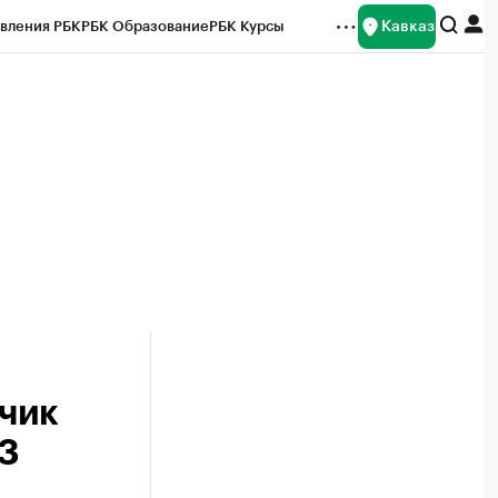
Кавказ
вления РБК
РБК Образование
РБК Курсы
рейтинги
Франшизы
Газета
Спецпроекты СПб
ты
чик
 3