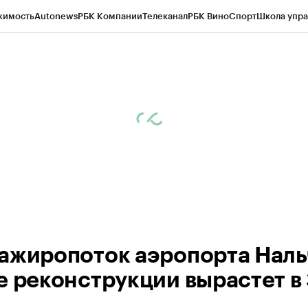
жимость
Autonews
РБК Компании
Телеканал
РБК Вино
Спорт
Школа упра
ипто
РБК Бизнес-среда
Дискуссионный клуб
Исследования
Кредитные 
Экономика
Бизнес
Технологии и медиа
Финансы
Рынок наличной валю
ажиропоток аэропорта Наль
е реконструкции вырастет в