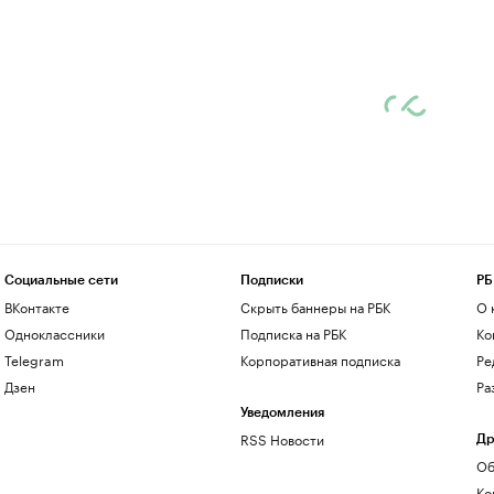
Социальные сети
Подписки
РБ
ВКонтакте
Скрыть баннеры на РБК
О 
Одноклассники
Подписка на РБК
Ко
Telegram
Корпоративная подписка
Ре
Дзен
Ра
Уведомления
RSS Новости
Др
Об
Ко