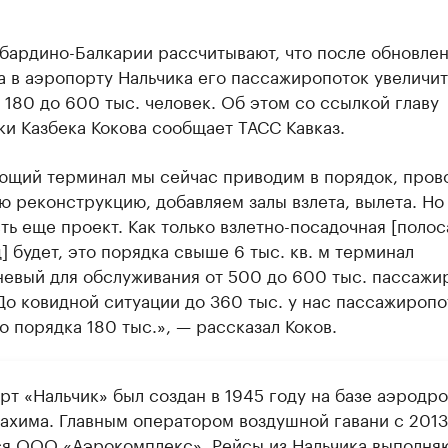
бардино-Балкарии рассчитывают, что после обновле
 в аэропорту Нальчика его пассажиропоток увеличит
 180 до 600 тыс. человек. Об этом со ссылкой главу
и Казбека Кокова сообщает ТАСС Кавказ.
ющий терминал мы сейчас приводим в порядок, пров
 реконструкцию, добавляем залы взлета, вылета. Но 
ть еще проект. Как только взлетно-посадочная [полос
] будет, это порядка свыше 6 тыс. кв. м терминал
евый для обслуживания от 500 до 600 тыс. пассажи
> До ковидной ситуации до 360 тыс. у нас пассажиропо
о порядка 180 тыс.», — рассказал Коков.
рт «Нальчик» был создан в 1945 году на базе аэродр
ахима. Главным оператором воздушной гавани с 2013
ся ООО «Аэрокомплекс». Рейсы из Нальчика выполня