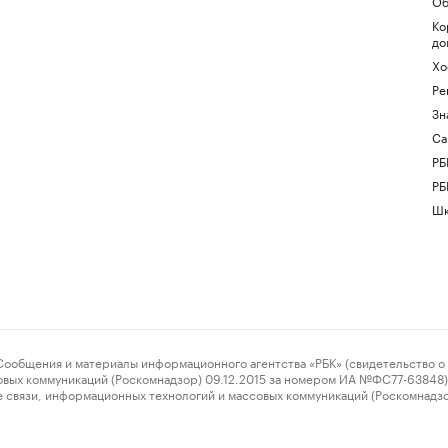
Об
Ко
до
Хо
Ре
Зн
Са
РБ
РБ
Шк
ения и материалы информационного агентства «РБК» (свидетельство о 
овых коммуникаций (Роскомнадзор) 09.12.2015 за номером ИА №ФС77-63848) 
 связи, информационных технологий и массовых коммуникаций (Роскомнадз