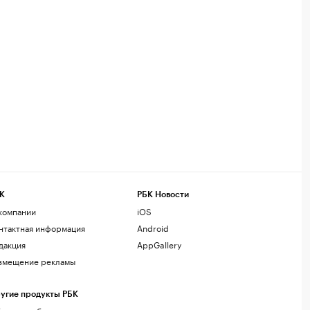
К
РБК Новости
компании
iOS
нтактная информация
Android
дакция
AppGallery
змещение рекламы
угие продукты РБК