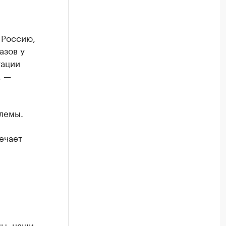
 Россию,
азов у
уации
, —
лемы.
ечает
мы, наши