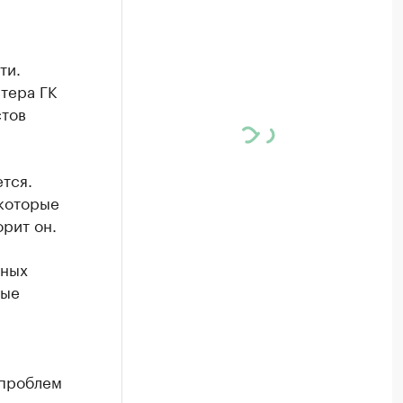
ти.
тера ГК
стов
ется.
екоторые
орит он.
рных
ные
 проблем