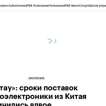
жимость
Autonews
РБК Компании
Телеканал
РБК Вино
Спорт
Школа упра
ипто
РБК Бизнес-среда
Дискуссионный клуб
Исследования
Кредитные 
Экономика
Бизнес
Технологии и медиа
Финансы
Рынок наличной валю
ЭКСКЛЮЗИВ
тау»: сроки поставок
оэлектроники из Китая
ичились вдвое