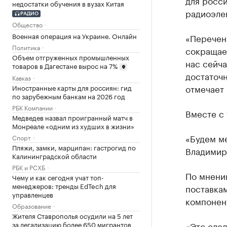
для росси
недостатки обучения в вузах Китая
радиоэле
РАДИО
Общество
Военная операция на Украине. Онлайн
«Перечень
Политика
сокращает
Объем отгруженных промышленных
нас сейча
товаров в Дагестане вырос на 7%
достаточ
Кавказ
отмечает 
Иностранные карты для россиян: гид
по зарубежным банкам на 2026 год
РБК Компании
Вместе с 
Медведев назвал проигранный матч в
Монреале «одним из худших в жизни»
«Будем ме
Спорт
Пляжи, замки, марципан: гастрогид по
Владимир
Калининградской области
РБК и РСХБ
По мнени
Чему и как сегодня учат топ-
менеджеров: тренды EdTech для
поставка
управленцев
компонен
Образование
Жителя Ставрополья осудили на 5 лет
«Это след
за легализацию более 650 мигрантов