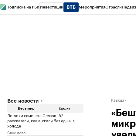
Подписка на РБК
Инвестиции
Мероприятия
Отрасли
Недви
РБК Life
Тренды
Визионеры
Национальные проекты
Город
Стиль
Кр
Конференции СПб
Спецпроекты
Проверка контрагентов
Политика
Кавказ
Все новости
Кавказ
Весь мир
«Беш
Летчики самолета Cessna 182
рассказали, как выжили без еды и в
микр
холоде
Свое дело
увел