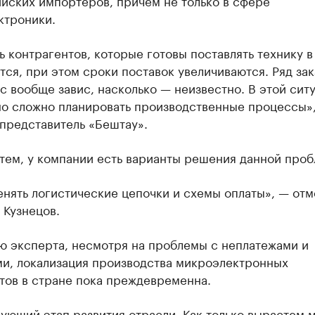
йских импортеров, причем не только в сфере
ктроники.
 контрагентов, которые готовы поставлять технику в
ся, при этом сроки поставок увеличиваются. Ряд зак
с вообще завис, насколько — неизвестно. В этой сит
но сложно планировать производственные процессы»
представитель «Бештау».
тем, у компании есть варианты решения данной проб
нять логистические цепочки и схемы оплаты», — отм
 Кузнецов.
ю эксперта, несмотря на проблемы с неплатежами и
ми, локализация производства микроэлектронных
тов в стране пока преждевременна.
ующий этап развития отрасли. Как только вырастем 