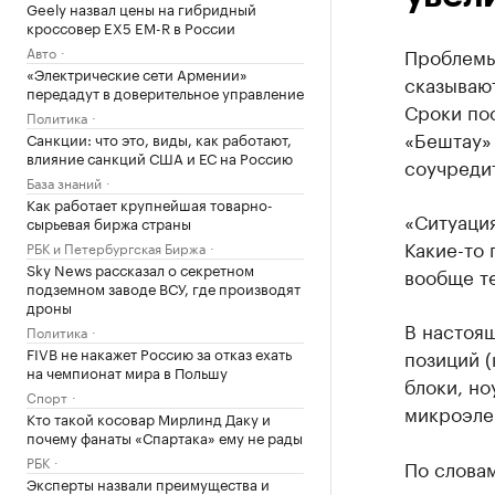
Geely назвал цены на гибридный
кроссовер EX5 EM-R в России
Авто
Проблемы
«Электрические сети Армении»
сказываю
передадут в доверительное управление
Сроки по
Политика
«Бештау» 
Санкции: что это, виды, как работают,
влияние санкций США и ЕС на Россию
соучреди
База знаний
Как работает крупнейшая товарно-
«Ситуация
сырьевая биржа страны
Какие-то 
РБК и Петербургская Биржа
Sky News рассказал о секретном
вообще те
подземном заводе ВСУ, где производят
дроны
В настоя
Политика
FIVB не накажет Россию за отказ ехать
позиций 
на чемпионат мира в Польшу
блоки, но
Спорт
микроэлек
Кто такой косовар Мирлинд Даку и
почему фанаты «Спартака» ему не рады
РБК
По слова
Эксперты назвали преимущества и