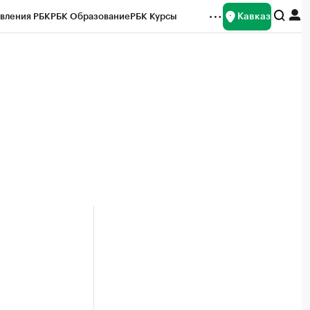
Кавказ
вления РБК
РБК Образование
РБК Курсы
рейтинги
Франшизы
Газета
Спецпроекты СПб
ты