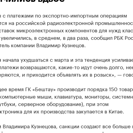
 с платежами по экспортно-импортным операциям
тся на российской радиоэлектронной промышленнос
ставок микроэлектронных компонентов для нужд клас
увеличились, в среднем, в два раза, сообщил РБК Ро
тель компании Владимир Кузнецов.
 начала ухудшаться с марта и эта тенденция усилива
платежи возвращаются, какие-то идут очень долго, н
ряются, и приходится объявлять их в розыск», — гов
щее время ГК «Бештау» производит порядка 150 това
(компьютерные мыши, клавиатура, мониторы, систем
утбуки, серверное оборудование), при этом
троника для их производства закупается в Китае.
м Владимира Кузнецова, санкции создают все больше