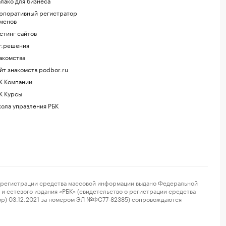
лако для бизнеса
рпоративный регистратор
менов
стинг сайтов
г.решения
акомства
йт знакомств podbor.ru
К Компании
К Курсы
ола управления РБК
регистрации средства массовой информации выдано Федеральной
и сетевого издания «РБК» (свидетельство о регистрации средства
ор) 03.12.2021 за номером ЭЛ №ФС77-82385) сопровождаются