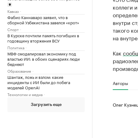
коллеги и
Кавказ
определен
Фабио Каннаваро заявил, что в
внутри ст
сборной Узбекистана завелся «крот»
такого ко
Спорт
В Курске почтили память погибших в
на внутре
годовщину вторжения ВСУ
Политика
Как
сооб
МВФ смоделировал экономику под
властью ИИ: в обоих сценариях люди
радиоэле
беднеют
производ
Образование
Шантаж, ложь и взлом: какие
инциденты с ИИ были до побега
Авторы
моделей OpenAI
Технологии и медиа
Олег Кузне
Загрузить еще