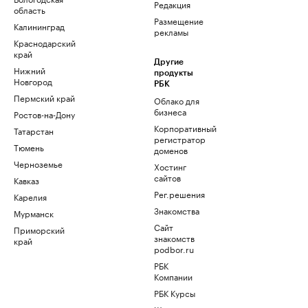
Редакция
область
Размещение
Калининград
рекламы
Краснодарский
край
Другие
Нижний
продукты
Новгород
РБК
Пермский край
Облако для
бизнеса
Ростов-на-Дону
Корпоративный
Татарстан
регистратор
Тюмень
доменов
Черноземье
Хостинг
сайтов
Кавказ
Рег.решения
Карелия
Знакомства
Мурманск
Сайт
Приморский
знакомств
край
podbor.ru
РБК
Компании
РБК Курсы