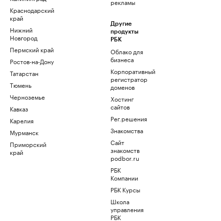
рекламы
Краснодарский
край
Другие
Нижний
продукты
Новгород
РБК
Пермский край
Облако для
бизнеса
Ростов-на-Дону
Корпоративный
Татарстан
регистратор
Тюмень
доменов
Черноземье
Хостинг
сайтов
Кавказ
Рег.решения
Карелия
Знакомства
Мурманск
Сайт
Приморский
знакомств
край
podbor.ru
РБК
Компании
РБК Курсы
Школа
управления
РБК