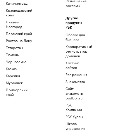
Размещение
Калининград
рекламы
Краснодарский
край
Другие
Нижний
продукты
Новгород
РБК
Пермский край
Облако для
бизнеса
Ростов-на-Дону
Корпоративный
Татарстан
регистратор
Тюмень
доменов
Черноземье
Хостинг
сайтов
Кавказ
Рег.решения
Карелия
Знакомства
Мурманск
Сайт
Приморский
знакомств
край
podbor.ru
РБК
Компании
РБК Курсы
Школа
управления