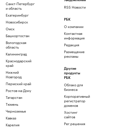
Уведомления
Санкт-Петербург
RSS Новости
и область
Екатеринбург
РБК
Новосибирск
О компании
Омск
Контактная
Башкортостан
информация
Вологодская
Редакция
область
Размещение
Калининград
рекламы
Краснодарский
край
Другие
Нижний
продукты
Новгород
РБК
Пермский край
Облако для
бизнеса
Ростов-на-Дону
Корпоративный
Татарстан
регистратор
Тюмень
доменов
Черноземье
Хостинг
сайтов
Кавказ
Рег.решения
Карелия