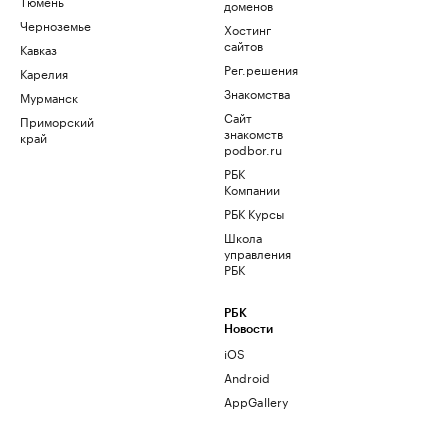
Тюмень
доменов
Черноземье
Хостинг
сайтов
Кавказ
Рег.решения
Карелия
Знакомства
Мурманск
Сайт
Приморский
знакомств
край
podbor.ru
РБК
Компании
РБК Курсы
Школа
управления
РБК
РБК
Новости
iOS
Android
AppGallery