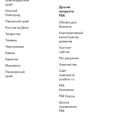
край
Другие
Нижний
продукты
Новгород
РБК
Пермский край
Облако для
бизнеса
Ростов-на-Дону
Корпоративный
Татарстан
регистратор
Тюмень
доменов
Черноземье
Хостинг
сайтов
Кавказ
Рег.решения
Карелия
Знакомства
Мурманск
Сайт
Приморский
знакомств
край
podbor.ru
РБК
Компании
РБК Курсы
Школа
управления
РБК