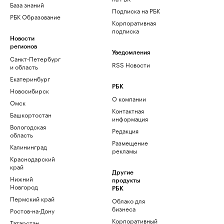
База знаний
Подписка на РБК
РБК Образование
Корпоративная
подписка
Новости
регионов
Уведомления
Санкт-Петербург
RSS Новости
и область
Екатеринбург
РБК
Новосибирск
О компании
Омск
Контактная
Башкортостан
информация
Вологодская
Редакция
область
Размещение
Калининград
рекламы
Краснодарский
край
Другие
Нижний
продукты
Новгород
РБК
Пермский край
Облако для
бизнеса
Ростов-на-Дону
Корпоративный
Татарстан