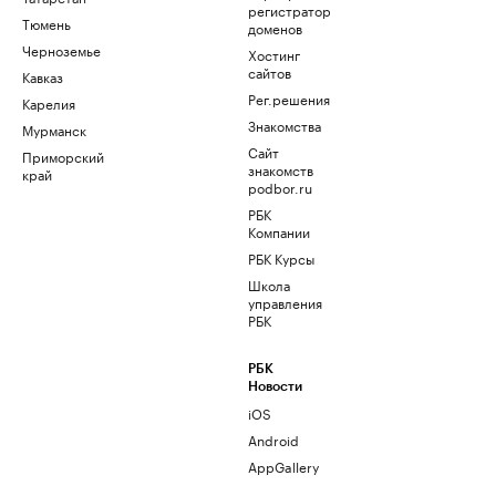
регистратор
Тюмень
доменов
Черноземье
Хостинг
сайтов
Кавказ
Рег.решения
Карелия
Знакомства
Мурманск
Сайт
Приморский
знакомств
край
podbor.ru
РБК
Компании
РБК Курсы
Школа
управления
РБК
РБК
Новости
iOS
Android
AppGallery