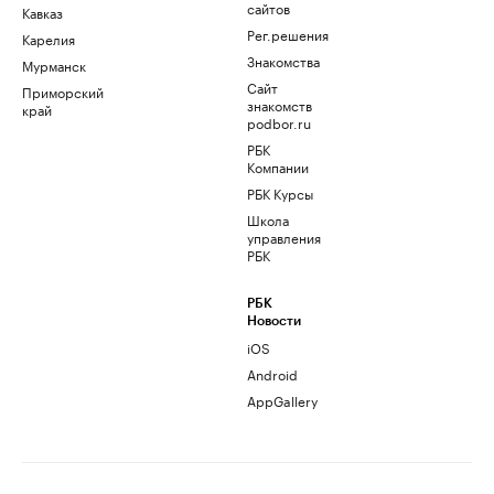
сайтов
Кавказ
Рег.решения
Карелия
Знакомства
Мурманск
Сайт
Приморский
знакомств
край
podbor.ru
РБК
Компании
РБК Курсы
Школа
управления
РБК
РБК
Новости
iOS
Android
AppGallery