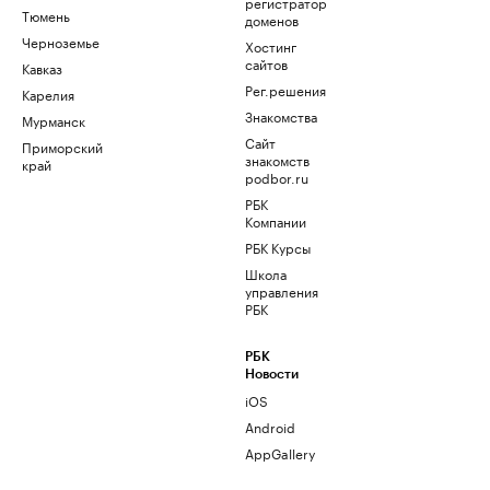
регистратор
Тюмень
доменов
Черноземье
Хостинг
сайтов
Кавказ
Рег.решения
Карелия
Знакомства
Мурманск
Сайт
Приморский
знакомств
край
podbor.ru
РБК
Компании
РБК Курсы
Школа
управления
РБК
РБК
Новости
iOS
Android
AppGallery