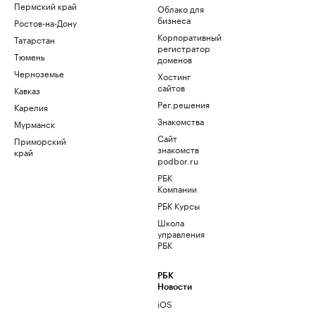
Пермский край
Облако для
бизнеса
Ростов-на-Дону
Корпоративный
Татарстан
регистратор
Тюмень
доменов
Черноземье
Хостинг
сайтов
Кавказ
Рег.решения
Карелия
Знакомства
Мурманск
Сайт
Приморский
знакомств
край
podbor.ru
РБК
Компании
РБК Курсы
Школа
управления
РБК
РБК
Новости
iOS