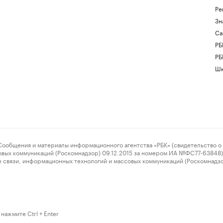
Ре
Зн
Са
РБ
РБ
Шк
ения и материалы информационного агентства «РБК» (свидетельство о 
овых коммуникаций (Роскомнадзор) 09.12.2015 за номером ИА №ФС77-63848) 
 связи, информационных технологий и массовых коммуникаций (Роскомнадз
нажмите Ctrl + Enter