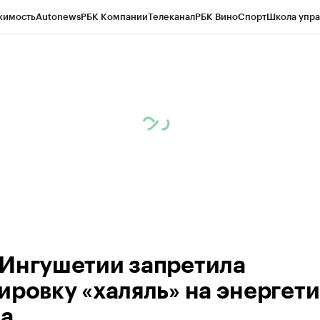
жимость
Autonews
РБК Компании
Телеканал
РБК Вино
Спорт
Школа упра
ипто
РБК Бизнес-среда
Дискуссионный клуб
Исследования
Кредитные 
Экономика
Бизнес
Технологии и медиа
Финансы
Рынок наличной валю
Ингушетии запретила
ировку «халяль» на энергет
la