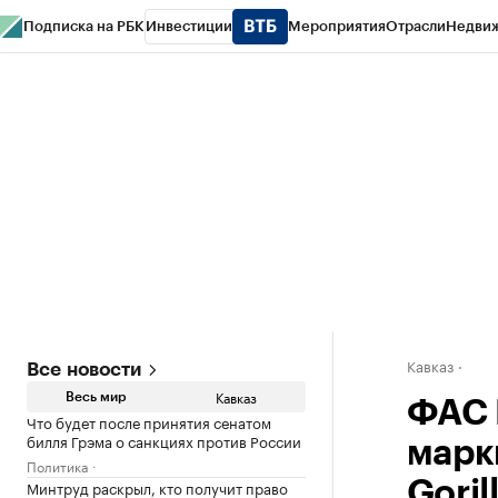
Подписка на РБК
Инвестиции
Мероприятия
Отрасли
Недви
РБК Life
Тренды
Визионеры
Национальные проекты
Город
Стиль
Кр
Конференции СПб
Спецпроекты
Проверка контрагентов
Политика
Кавказ
Все новости
Кавказ
Весь мир
ФАС 
Что будет после принятия сенатом
билля Грэма о санкциях против России
марк
Политика
Минтруд раскрыл, кто получит право
Goril