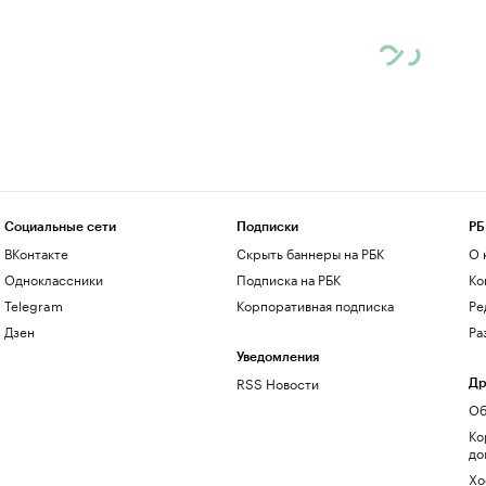
Социальные сети
Подписки
РБ
ВКонтакте
Скрыть баннеры на РБК
О 
Одноклассники
Подписка на РБК
Ко
Telegram
Корпоративная подписка
Ре
Дзен
Ра
Уведомления
RSS Новости
Др
Об
Ко
до
Хо