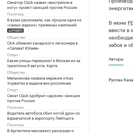
Производи
Сенатор США назвал «выстрелом в
энергети
ногу» проект санкций против России
Политика
В вузах рассказали, как прошла одна из
В июне
РБ
«самых жарких» приемных кампаний
ввести в 
РАДИО
необходи
Общество
СКА обменял канадского легионера в
забоя и 
«Салават Юлаев»
Спорт
Авторы
Какие улицы перекроют в Москве из-за
триатлона 8 августа. Карта
Общество
Мельникова назвала мерзким отказ
Руслан Каза
Хорватии в выдаче виз россиянам
Спорт
Сенат США одобрил «адские» санкции
против России
Политика
Водитель автобуса сбил ногой дрон со
взрывчаткой в аэропорту Лейпцига
Политика
В Аргентине массажист рассказал о