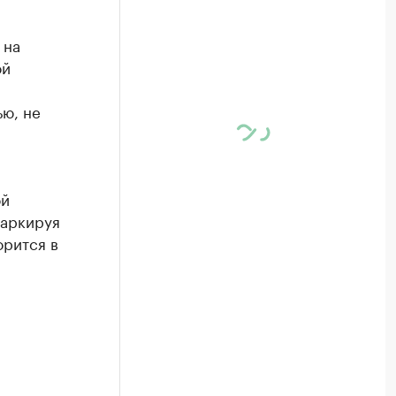
 на
ой
ью, не
ой
маркируя
орится в