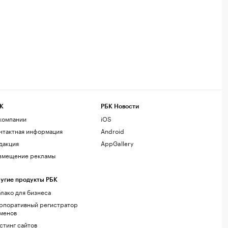
К
РБК Новости
компании
iOS
нтактная информация
Android
дакция
AppGallery
змещение рекламы
угие продукты РБК
лако для бизнеса
рпоративный регистратор
менов
стинг сайтов