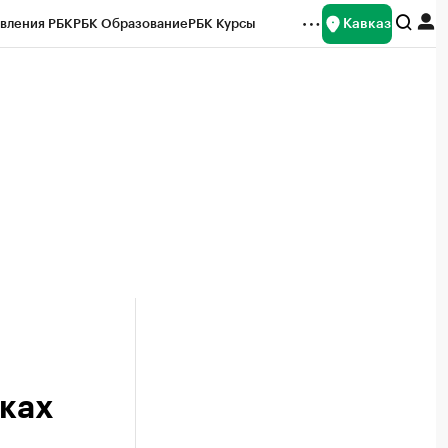
Кавказ
вления РБК
РБК Образование
РБК Курсы
рейтинги
Франшизы
Газета
Спецпроекты СПб
ты
иках