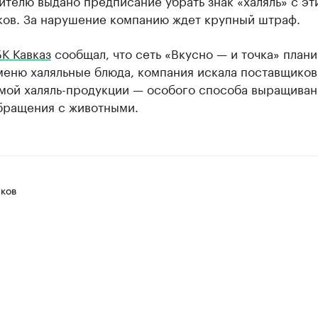
телю выдано предписание убрать знак «халяль» с эт
ков. За нарушение компанию ждет крупный штраф.
К Кавказ
сообщал, что сеть «Вкусно — и точка» план
меню халяльные блюда, компания искала поставщиков
мой халяль-продукции — особого способа выращиван
обращения с животными.
ков