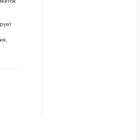
икеток
ирует
ия,