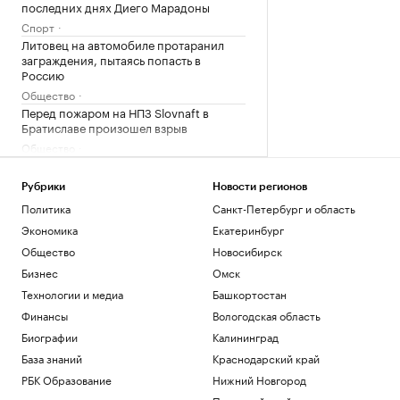
последних днях Диего Марадоны
Спорт
Литовец на автомобиле протаранил
заграждения, пытаясь попасть в
Россию
Общество
Перед пожаром на НПЗ Slovnaft в
Братиславе произошел взрыв
Общество
В каких странах дети при рождении
получают гражданство. Карта мира
Рубрики
Новости регионов
Общество
Политика
Санкт-Петербург и область
19-летняя россиянка впервые победила
Экономика
Екатеринбург
соперницу из топ-20 на турнире WTA
Общество
Новосибирск
Спорт
Бизнес
Омск
Загрузить еще
Технологии и медиа
Башкортостан
Финансы
Вологодская область
Биографии
Калининград
База знаний
Краснодарский край
РБК Образование
Нижний Новгород