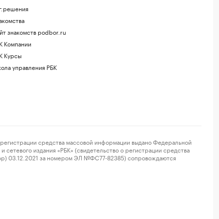
г.решения
акомства
йт знакомств podbor.ru
К Компании
К Курсы
ола управления РБК
регистрации средства массовой информации выдано Федеральной
и сетевого издания «РБК» (свидетельство о регистрации средства
ор) 03.12.2021 за номером ЭЛ №ФС77-82385) сопровождаются