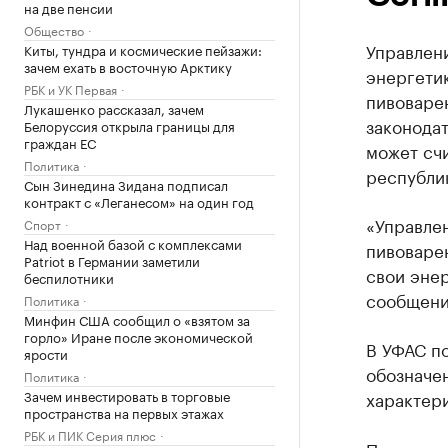
на две пенсии
Общество
Управлен
Киты, тундра и космические пейзажи:
зачем ехать в восточную Арктику
энергетик
РБК и УК Первая
пивоваре
Лукашенко рассказал, зачем
законодат
Белоруссия открыла границы для
граждан ЕС
может счи
Политика
республик
Сын Зинедина Зидана подписал
контракт с «Леганесом» на один год
«Управле
Спорт
Над военной базой с комплексами
пивоваре
Patriot в Германии заметили
свои энер
беспилотники
сообщени
Политика
Минфин США сообщил о «взятом за
горло» Иране после экономической
В УФАС п
ярости
обозначен
Политика
Зачем инвестировать в торговые
характер
пространства на первых этажах
РБК и ПИК Серия плюс