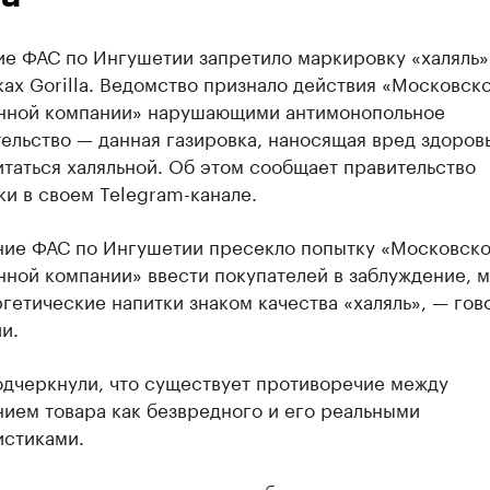
ие ФАС по Ингушетии запретило маркировку «халяль»
ах Gorilla. Ведомство признало действия «Московск
нной компании» нарушающими антимонопольное
ельство — данная газировка, наносящая вред здоров
таться халяльной. Об этом сообщает правительство
и в своем Telegram-канале.
ние ФАС по Ингушетии пресекло попытку «Московск
нной компании» ввести покупателей в заблуждение, 
гетические напитки знаком качества «халяль», — гов
и.
одчеркнули, что существует противоречие между
ием товара как безвредного и его реальными
истиками.