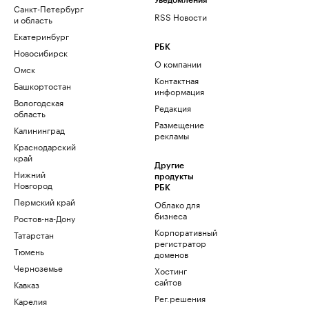
Уведомления
Санкт-Петербург
RSS Новости
и область
Екатеринбург
РБК
Новосибирск
О компании
Омск
Контактная
Башкортостан
информация
Вологодская
Редакция
область
Размещение
Калининград
рекламы
Краснодарский
край
Другие
Нижний
продукты
Новгород
РБК
Пермский край
Облако для
бизнеса
Ростов-на-Дону
Корпоративный
Татарстан
регистратор
Тюмень
доменов
Черноземье
Хостинг
сайтов
Кавказ
Рег.решения
Карелия