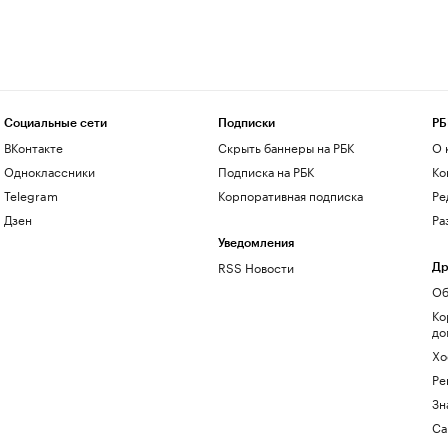
Социальные сети
Подписки
РБ
ВКонтакте
Скрыть баннеры на РБК
О 
Одноклассники
Подписка на РБК
Ко
Telegram
Корпоративная подписка
Ре
Дзен
Ра
Уведомления
RSS Новости
Др
Об
Ко
до
Хо
Ре
Зн
Са