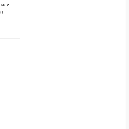
 или
нт