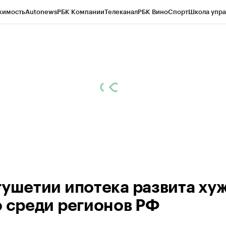
жимость
Autonews
РБК Компании
Телеканал
РБК Вино
Спорт
Школа упра
ипто
РБК Бизнес-среда
Дискуссионный клуб
Исследования
Кредитные 
Экономика
Бизнес
Технологии и медиа
Финансы
Рынок наличной валю
гушетии ипотека развита ху
о среди регионов РФ