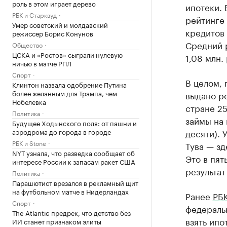
роль в этом играет дерево
ипотеки.
РБК и Старквуд
рейтинге 
Умер советский и молдавский
кредитов 
режиссер Борис Конунов
Средний р
Общество
ЦСКА и «Ростов» сыграли нулевую
1,08 млн. 
ничью в матче РПЛ
Спорт
В целом, 
Клинтон назвала одобрение Путина
более желанным для Трампа, чем
выдано р
Нобелевка
стране 25
Политика
займы на 
Будущее Ходынского поля: от пашни и
аэродрома до города в городе
десяти). 
РБК и Stone
Тува — зд
NYT узнала, что разведка сообщает об
Это в пят
интересе России к запасам ракет США
результа
Политика
Парашютист врезался в рекламный щит
на футбольном матче в Нидерландах
Ранее
РБК
Спорт
федеральн
The Atlantic предрек, что детство без
взять ипо
ИИ станет признаком элиты