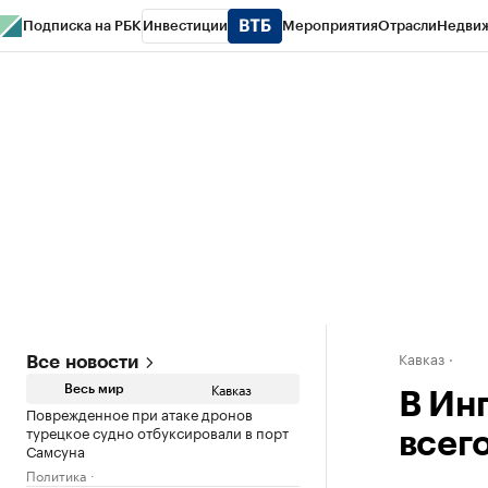
Подписка на РБК
Инвестиции
Мероприятия
Отрасли
Недви
РБК Life
Тренды
Визионеры
Национальные проекты
Город
Стиль
Кр
Конференции СПб
Спецпроекты
Проверка контрагентов
Политика
Кавказ
Все новости
Кавказ
Весь мир
В Ин
Поврежденное при атаке дронов
турецкое судно отбуксировали в порт
всег
Самсуна
Политика