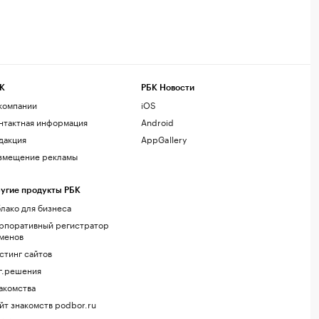
К
РБК Новости
компании
iOS
нтактная информация
Android
дакция
AppGallery
змещение рекламы
угие продукты РБК
лако для бизнеса
рпоративный регистратор
менов
стинг сайтов
г.решения
акомства
йт знакомств podbor.ru