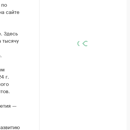
 по
на сайте
. Здесь
а тысячу
.
ом
4 г.
ного
тов.
сетия —
развитию