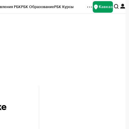
Кавказ
вления РБК
РБК Образование
РБК Курсы
рейтинги
Франшизы
Газета
Спецпроекты СПб
ты
же