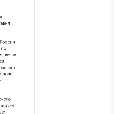
я.
тавил
 России
 по
ия взяли
ся
лавляет
 долг.
—
ского
анируют
оду