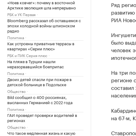
«Ноев ковчег»: почему в восточной
Ряд регио
Арктике эволюция шла непрерывно
развитию
РБК и УК Первая
РИА Ново
Bloomberg рассказал об оставшемся с
эпохи холодной войны шпионском
радио
Ингушетия
Политика
было выда
Как устроены приватные террасы в
квартирах «Серии плюс»
человек 
РБК и ПИК Серия плюс
ипотечног
На пляже в Турции нашли
неразорвавшийся боеприпас
На три п
Политика
регионе с
Двоих детей спасли при пожаре в
детской больнице в Подольске
составил 
Общество
населения
Bild сообщил о 400 россиянах,
высланных Германией с 2022 года
Политика
Кабардин
ГАИ проведет проверки водителей в
на 67-м, 
регионах
Общество
Ставропол
Что такое медленная жизнь и какую