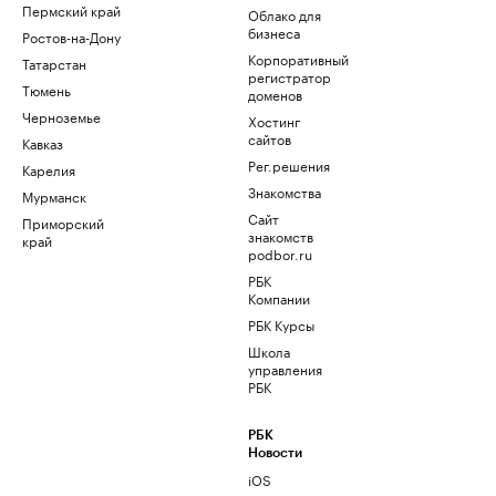
Пермский край
Облако для
бизнеса
Ростов-на-Дону
Корпоративный
Татарстан
регистратор
Тюмень
доменов
Черноземье
Хостинг
сайтов
Кавказ
Рег.решения
Карелия
Знакомства
Мурманск
Сайт
Приморский
знакомств
край
podbor.ru
РБК
Компании
РБК Курсы
Школа
управления
РБК
РБК
Новости
iOS