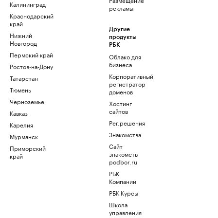
Калининград
рекламы
Краснодарский
край
Другие
Нижний
продукты
Новгород
РБК
Пермский край
Облако для
бизнеса
Ростов-на-Дону
Корпоративный
Татарстан
регистратор
Тюмень
доменов
Черноземье
Хостинг
сайтов
Кавказ
Рег.решения
Карелия
Знакомства
Мурманск
Сайт
Приморский
знакомств
край
podbor.ru
РБК
Компании
РБК Курсы
Школа
управления