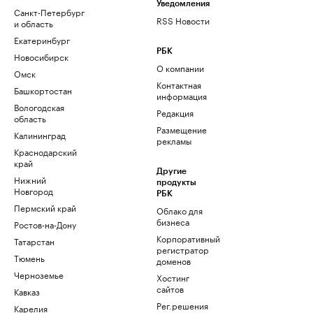
Уведомления
Санкт-Петербург
RSS Новости
и область
Екатеринбург
РБК
Новосибирск
О компании
Омск
Контактная
Башкортостан
информация
Вологодская
Редакция
область
Размещение
Калининград
рекламы
Краснодарский
край
Другие
Нижний
продукты
Новгород
РБК
Пермский край
Облако для
бизнеса
Ростов-на-Дону
Корпоративный
Татарстан
регистратор
Тюмень
доменов
Черноземье
Хостинг
сайтов
Кавказ
Рег.решения
Карелия