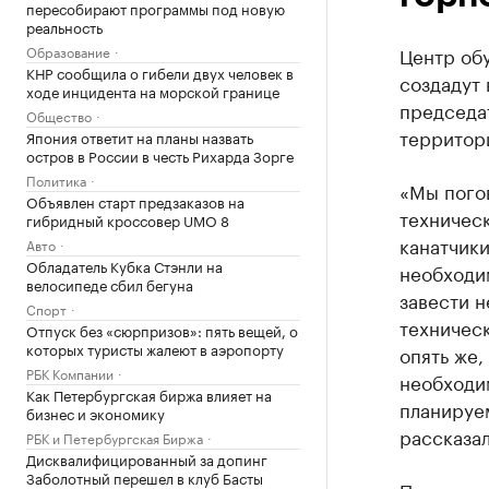
пересобирают программы под новую
реальность
Образование
Центр об
КНР сообщила о гибели двух человек в
создадут
ходе инцидента на морской границе
председа
Общество
территор
Япония ответит на планы назвать
остров в России в честь Рихарда Зорге
Политика
«Мы погов
Объявлен старт предзаказов на
техническ
гибридный кроссовер UMO 8
канатчики
Авто
Обладатель Кубка Стэнли на
необходи
велосипеде сбил бегуна
завести н
Спорт
техническ
Отпуск без «сюрпризов»: пять вещей, о
которых туристы жалеют в аэропорту
опять же,
РБК Компании
необходи
Как Петербургская биржа влияет на
планируем
бизнес и экономику
рассказал
РБК и Петербургская Биржа
Дисквалифицированный за допинг
Заболотный перешел в клуб Басты