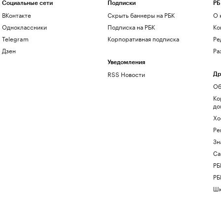
Социальные сети
Подписки
РБ
ВКонтакте
Скрыть баннеры на РБК
О 
Одноклассники
Подписка на РБК
Ко
Telegram
Корпоративная подписка
Ре
Дзен
Ра
Уведомления
RSS Новости
Др
Об
Ко
до
Хо
Ре
Зн
Са
РБ
РБ
Шк