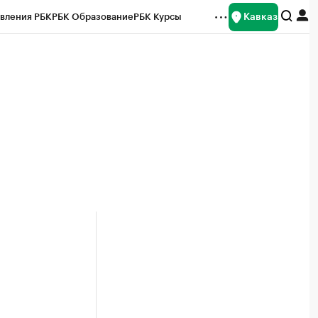
Кавказ
вления РБК
РБК Образование
РБК Курсы
рейтинги
Франшизы
Газета
Спецпроекты СПб
ты