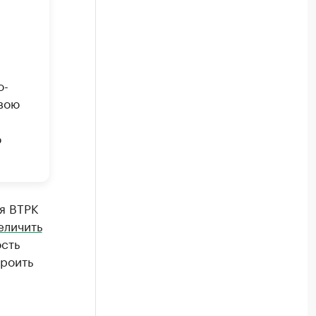
о-
вою
о
ия ВТРК
еличить
ость
троить