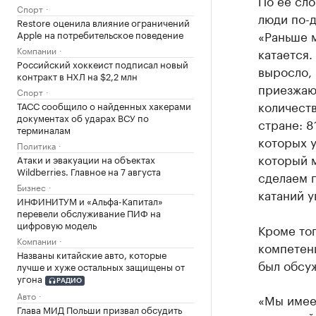
По ее сло
Спорт
люди по-д
Restore оценила влияние ограничений
«Раньше м
Apple на потребительское поведение
Компании
катается.
Российский хоккеист подписал новый
выросло,
контракт в НХЛ на $2,2 млн
приезжают
Спорт
количеств
ТАСС сообщило о найденных хакерами
документах об ударах ВСУ по
стране: 8
терминалам
которых у
Политика
который м
Атаки и эвакуации на объектах
Wildberries. Главное на 7 августа
сделаем 
Бизнес
катаний у
ИНФИНИТУМ и «Альфа-Капитал»
перевели обслуживание ПИФ на
цифровую модель
Кроме тог
Компании
компетенц
Названы китайские авто, которые
был обсу
лучше и хуже остальных защищены от
угона
РАДИО
Авто
«Мы имее
Глава МИД Польши призвал обсудить