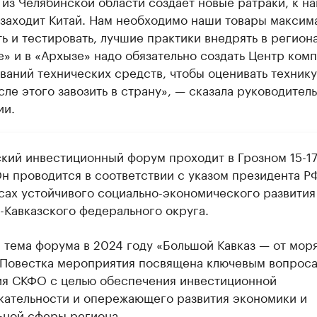
из Челябинской области создает новые ратраки, к на
 заходит Китай. Нам необходимо наши товары максим
ь и тестировать, лучшие практики внедрять в региона
» и в «Архызе» надо обязательно создать Центр ком
ваний технических средств, чтобы оценивать технику
сле этого завозить в страну», — сказала руководитель
ии.
ский инвестиционный форум проходит в Грозном 15-1
Он проводится в соответствии с указом президента Р
сах устойчивого социально-экономического развития
-Кавказского федерального округа.
я тема форума в 2024 году «Большой Кавказ — от мор
 Повестка мероприятия посвящена ключевым вопрос
ия СКФО с целью обеспечения инвестиционной
кательности и опережающего развития экономики и
ьной сферы региона.