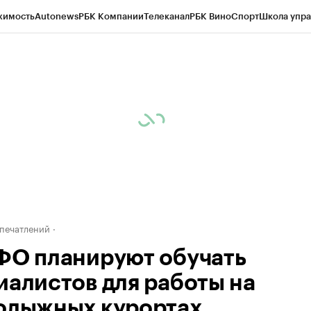
жимость
Autonews
РБК Компании
Телеканал
РБК Вино
Спорт
Школа упра
ипто
РБК Бизнес-среда
Дискуссионный клуб
Исследования
Кредитные 
Экономика
Бизнес
Технологии и медиа
Финансы
Рынок наличной валю
печатлений
ФО планируют обучать
иалистов для работы на
олыжных курортах