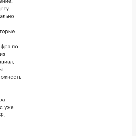
ение,
рту.
нально
оторые
ифра по
из
нциал,
ы
можность
ра
с уже
Ф.