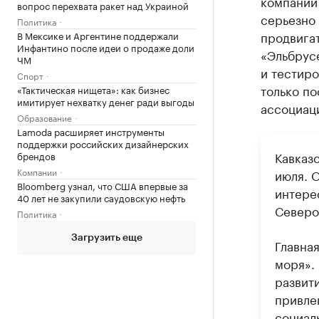
компаний 
вопрос перехвата ракет над Украиной
серьезно
Политика
продвигат
В Мексике и Аргентине поддержали
Инфантино после идеи о продаже доли
«Эльбрусе
ЧМ
и тестиро
Спорт
только по
«Тактическая нищета»: как бизнес
имитирует нехватку денег ради выгоды
ассоциац
Образование
Lamoda расширяет инструменты
поддержки российских дизайнерских
Кавказ
брендов
Компании
июля. 
Bloomberg узнал, что США впервые за
интере
40 лет не закупили саудовскую нефть
Северо
Политика
Загрузить еще
Главна
моря».
развит
привле
социал