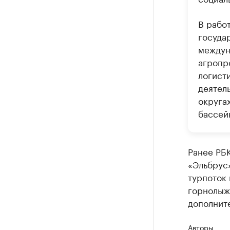
В рабо
госуда
междун
агропр
логист
деятел
округа
бассей
Ранее РБК
«Эльбрус
турпоток 
горнолыжн
дополните
Авторы