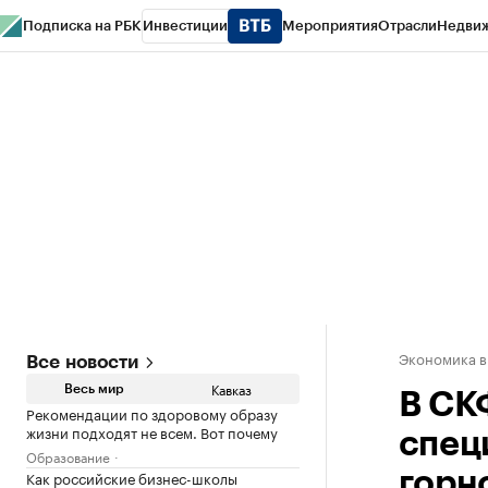
Подписка на РБК
Инвестиции
Мероприятия
Отрасли
Недви
РБК Life
Тренды
Визионеры
Национальные проекты
Город
Стиль
Кр
Конференции СПб
Спецпроекты
Проверка контрагентов
Политика
Экономика в
Все новости
Кавказ
Весь мир
В СК
Рекомендации по здоровому образу
жизни подходят не всем. Вот почему
спец
Образование
Как российские бизнес-школы
горн