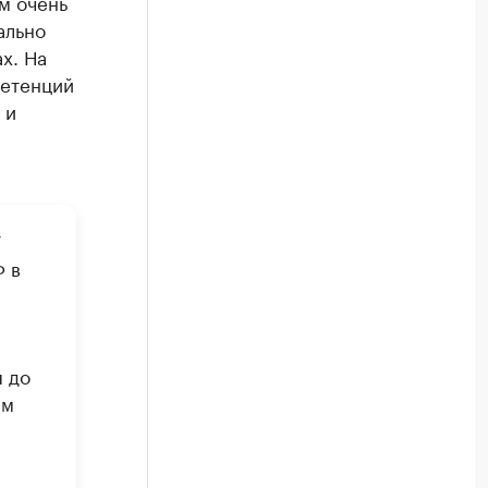
м очень
ально
х. На
петенций
 и
7
Ф в
я до
ам