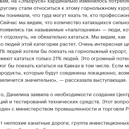
вам, на «Эльбрусе» кардинально изменилось потребл
ругому стали относиться к этому горнолыжному куро
ы понимали, что туда могут ехать те, кто профессио
 Сейчас мы видим, что количество катающихся сильно
 появились так называемые «пальтошники» — люди, к
 отдохнуть, не обязательно кататься. Мы видим, как
о людей этой категории растет. Очень интересная ц
1% людей хотели бы поехать на горнолыжный курорт, 
меют кататься только 21% людей. Это огромный поте
ог бы поехать кататься на Кавказ в том числе. Если м
продукты, которые будут соединены локационно, воз
величится значительно», — рассказала выступающая.
о, Данилина заявила о необходимости создания Цент
ий и тестирований технических средств. Этот вопро
жден с министерством промышленности и торговли Р
т неплохие канатные дороги, группа инвестиционных