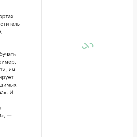
ортах
ститель
,
бучать
ример,
ти, им
ирует
одимых
а». И
ы
и», —