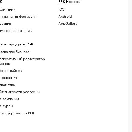
К
РБК Новости
компании
iOS
нтактная информация
Android
дакция
AppGallery
змещение рекламы
угие продукты РБК
лако для бизнеса
рпоративный регистратор
менов
стинг сайтов
г.решения
акомства
йт знакомств podbor.ru
К Компании
К Курсы
ола управления РБК