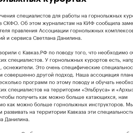
учения специалистов для работы на горнолыжных кур
 в СКФО. Об этом журналистам на КИФ сообщила заме
теля правления Ассоциации горнолыжных комплексов
ий и сервиса Светлана Данилина.
орили с Кавказ.РФ по поводу того, что необходимо о
их специалистов. У горнолыжных курортов есть, нап
, оснежители. Это очень специфические специальнос
м совершенно другой подход. Наша ассоциация план
есколько программ по этому поводу и обучать необх
их специалистов на территории «Эльбруса» и «Архыз
 чтобы получить как можно больше катающихся, нам
мо как можно больше горнолыжных инструкторов. М
 развивать на территории Кавказа эти специальност
а Данилина.