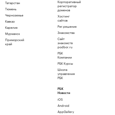
Корпоративный
Татарстан
регистратор
Тюмень
доменов
Черноземье
Хостинг
сайтов
Кавказ
Рег.решения
Карелия
Знакомства
Мурманск
Сайт
Приморский
знакомств
край
podbor.ru
РБК
Компании
РБК Курсы
Школа
управления
РБК
РБК
Новости
iOS
Android
AppGallery