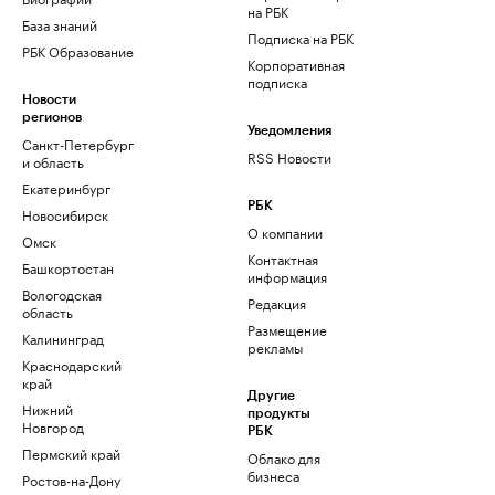
на РБК
База знаний
Подписка на РБК
РБК Образование
Корпоративная
подписка
Новости
регионов
Уведомления
Санкт-Петербург
RSS Новости
и область
Екатеринбург
РБК
Новосибирск
О компании
Омск
Контактная
Башкортостан
информация
Вологодская
Редакция
область
Размещение
Калининград
рекламы
Краснодарский
край
Другие
Нижний
продукты
Новгород
РБК
Пермский край
Облако для
бизнеса
Ростов-на-Дону