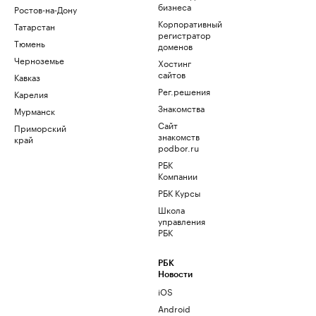
бизнеса
Ростов-на-Дону
Корпоративный
Татарстан
регистратор
Тюмень
доменов
Черноземье
Хостинг
сайтов
Кавказ
Рег.решения
Карелия
Знакомства
Мурманск
Сайт
Приморский
знакомств
край
podbor.ru
РБК
Компании
РБК Курсы
Школа
управления
РБК
РБК
Новости
iOS
Android