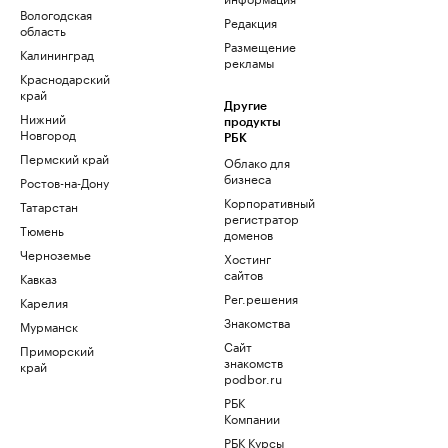
Вологодская
Редакция
область
Размещение
Калининград
рекламы
Краснодарский
край
Другие
Нижний
продукты
Новгород
РБК
Пермский край
Облако для
бизнеса
Ростов-на-Дону
Корпоративный
Татарстан
регистратор
Тюмень
доменов
Черноземье
Хостинг
сайтов
Кавказ
Рег.решения
Карелия
Знакомства
Мурманск
Сайт
Приморский
знакомств
край
podbor.ru
РБК
Компании
РБК Курсы